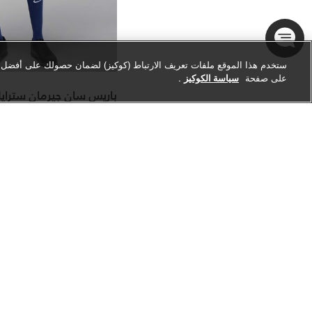
ستخدم هذا الموقع ملفات تعريف الارتباط (كوكيز) لضمان حصولك على أفضل تج
على صفحة
سياسة الكوكيز
.
باريس سان جيرمان سترايك
شورت كرة القدم جوردن د
عدد الألوان 1
Price reduced from
to
99.00 درهم
229.00 درهم
ced from