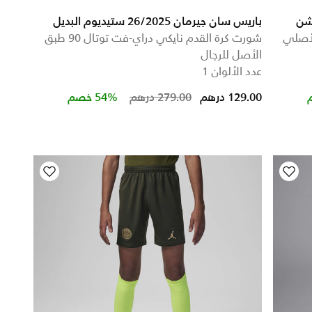
باريس سان جيرمان 26/2025 ستيديوم البديل
قدم جوردن دراي-فت ADV الأصلي
شورت كرة القدم نايكي دراي-فت توتال 90 طبق
الأصل للرجال
عدد الألوان 1
Price reduced from
to
129.00 درهم
279.00 درهم
54% خصم