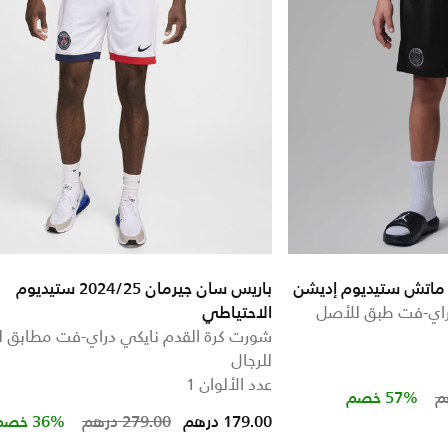
باريس سان جيرمان 2024/25 ستيديوم
راي-فت طبق للأصل
الاحتياطي
شورت كرة القدم نايكي دراي-فت مطابق 
للرجال
عدد الألوان 1
Price re
to
57% خصم
Price reduced from
to
179.00 درهم
279.00 درهم
36% خصم