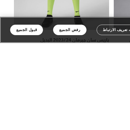
تعريف الارتباط
رفض الجميع
قبول الجميع
باريس سان جيرمان 2023/24 البديل
أصل
شورت كرة القدم نايكي دراي-فت مطابق للأصل
للأطفال الكبار
عدد الألوان 1
89.00 درهم
225.00 درهم
60% خصم