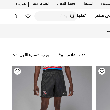
ساعدة
التسجيل
تسجيل الدخول
ابحث عن متجر
English
كي سكمز
تخفيضات
لملعب.إكتشف المزيد من المنتجات هنا.
نا
ترتيب بحسب: الأبرز