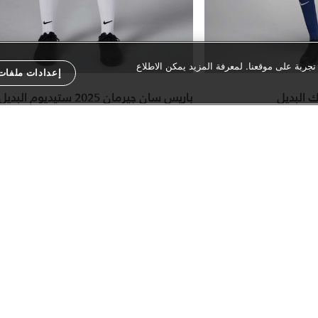
ربة على موقعنا. لمعرفة المزيد يمكن الاطلاع
إعدادات ملفات 
 البديل
باريس سان جيرمان 2025 ستيديوم البديل
راي-فت محبوك للرجال
شورت كرة القدم جوردن دراي-فت طبق لل
للأطفال الكبار
عدد الألوان 1
57% خصم
Price reduced from
to
Price redu
to
79.00 درهم
229.00 درهم
66% خصم