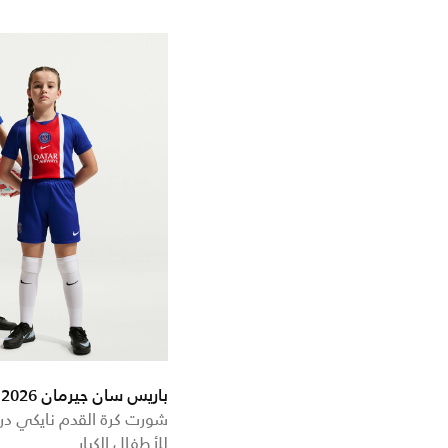
سترايك
Refine by التشكيلات: سترايك
ستيديوم
Refine by التشكيلات: ستيديوم
قطن دراي-فت
Refine by التشكيلات: قطن دراي-فت
+ أكثر
باريس سان جيرمان 27/2026 ستاديوم الأساسي
شورت كرة القدم نايكي د
للأطفال الكبار