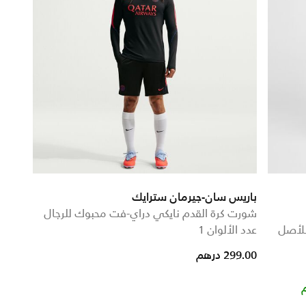
باريس سان-جيرمان سترايك
شورت كرة القدم نايكي دراي-فت محبوك للرجال
للأصل
عدد الألوان 1
299.00 درهم