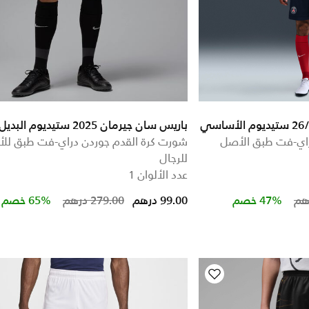
باريس سان جيرمان 2025 ستيديوم البديل
راي-فت طبق الأصل
شورت كرة القدم جوردن دراي-فت طبق لل
للرجال
عدد الألوان 1
Price reduced from
to
Price red
to
47% خصم
99.00 درهم
279.00 درهم
65% خصم