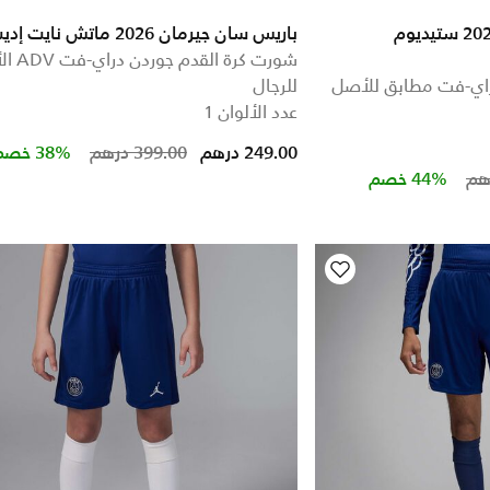
باريس سان جيرمان 2024/25 ستيديوم
باريس سان جيرمان 2026 ماتش نايت إديشن
شورت كرة ال
راي-فت مطابق للأصل
للرجال
عدد الألوان 1
Price reduced from
to
249.00 درهم
399.00 درهم
38% خصم
Price red
to
44% خصم