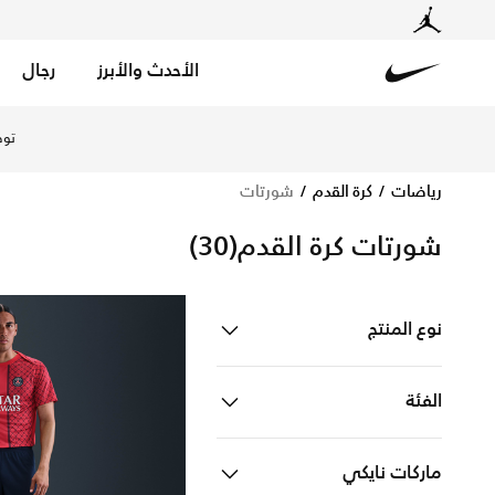
الأحدث والأبرز
رجال
Nike
تسوّق أفضل تشكيلة شورتات كرة قدم عبر موقع نايكي الرسمي ف
توص
رياضات
كرة القدم
شورتات
شورتات كرة القدم
(30)
نوع المنتج
ملابس
Refine by نوع المنتج: ملابس
الفئة
للاطفال
Refine by الفئة: للاطفال
ماركات نايكي
للرجال