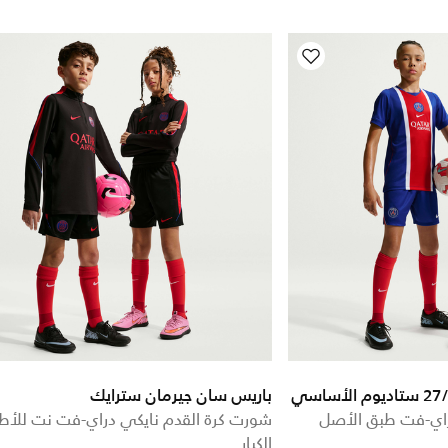
باريس سان جيرمان سترايك
راي-فت طبق الأصل
شورت كرة القدم نايكي دراي-فت نت للأط
الكبار