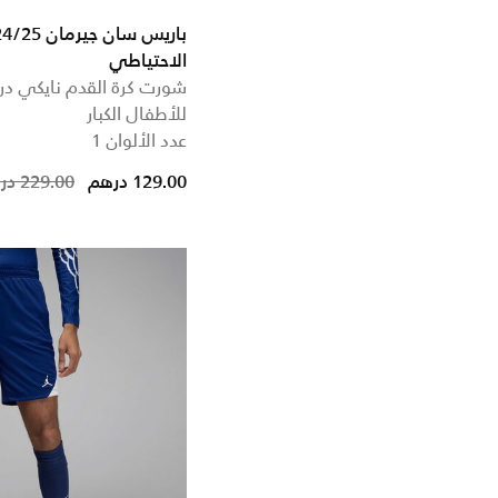
الاحتياطي
شورت كرة القدم نايكي د
للأطفال الكبار
عدد الألوان 1
uced from
129.00 درهم
229.00 درهم