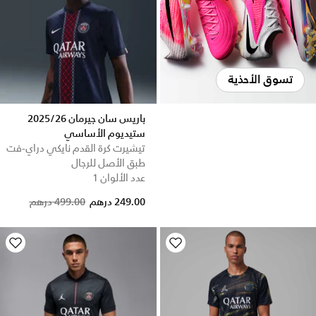
تسوق الأحذية
باريس سان جيرمان 2025/26
ستيديوم الأساسي
تيشيرت كرة القدم نايكي دراي-فت
طبق الأصل للرجال
عدد الألوان 1
Price reduced from
to
249.00 درهم
499.00 درهم