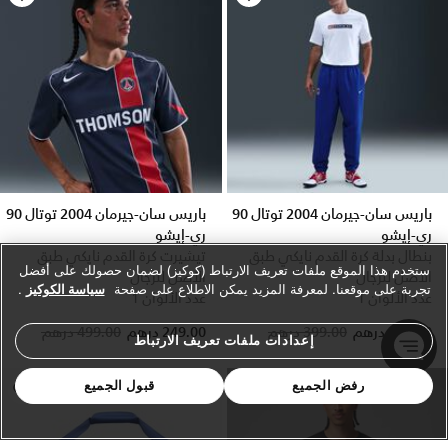
باريس سان-جيرمان 2004 توتال 90
باريس سان-جيرمان 2004 توتال 90
ري-إيشو
ري-إيشو
بنطال بدلة كرة القدم نايكي طبق
تيشيرت كرة القدم نايكي طبق
ستخدم هذا الموقع ملفات تعريف الارتباط (كوكيز) لضمان حصولك على أفضل
الأصل للرجال
الأصل للرجال
تجربة على موقعنا. لمعرفة المزيد يمكن الاطلاع على صفحة
سياسة الكوكيز
.
عدد الألوان 1
عدد الألوان 1
Price reduced from
to
179.00 درهم
399.00 درهم
249.00 درهم
499.00 درهم
إعدادات ملفات تعريف الارتباط
رفض الجميع
قبول الجميع