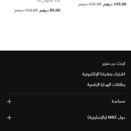
عدد الألوان 16
Price reduced from
to
149.00 درهم
335.00 درهم
Price reduced from
to
89.00 درهم
150.00 درهم
ابحث عن متجر
اشترك بنشرتنا الإلكترونية
بطاقات الهدايا الرقمية
مساعدة
حول NIKE (بالإنجليزية)