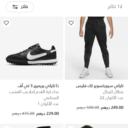
12 نتائج
فلتر
نايكي سبورتسوير تك فليس
ذا نايكي بريميير 3 تي آف
بنطال للرجال
حذاء كرة القدم لملاعب العشب
عدد الألوان 22
الصناعي
عدد الألوان 1
Price reduced from
to
249.00 درهم
500.00 درهم
Price reduced from
to
229.00 درهم
475.00 درهم