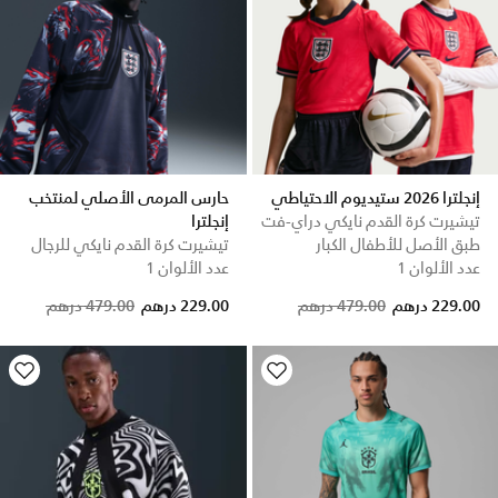
إنجلترا 2026 ستيديوم الاحتياطي
حارس المرمى الأصلي لمنتخب
تيشيرت كرة القدم نايكي دراي-فت
إنجلترا
طبق الأصل للأطفال الكبار
تيشيرت كرة القدم نايكي للرجال
عدد الألوان 1
عدد الألوان 1
Price reduced from
to
229.00 درهم
479.00 درهم
229.00 درهم
479.00 درهم