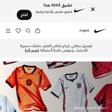
تطبيق NIKE هنا!
×
تسوق ملابس وأحذية رياضية
افتح
English
thentic & replica kits with free delivery and returns on Nike
Nike
توصيل مجاني، إرجاع مجاني للمتجر، منتجات حصرية
للأعضاء، وعروض خاصة لأعضائنا.
انضم إلينا
تشكيلة المنتخبات الوطنية