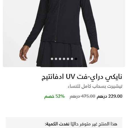
نايكي دراي-فت UV ادفانتيج
تيشيرت بسحاب كامل للنساء
Price reduced from
to
229.00 درهم
475.00 درهم
52% خصم
هذا المنتج غير متوفر حاليًا
نفدت الكمية: