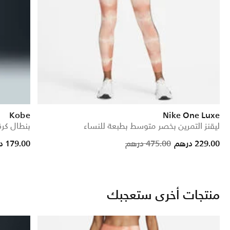
Kobe
Nike One Luxe
ليقنز التمرين بخصر متوسط بطبعة للنساء
بنطال كرة 
ed from
Price reduced from
to
229.00 درهم
475.00 درهم
179.00 درهم
منتجات أخرى ستعجبك