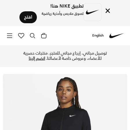
تطبيق NIKE هنا!
×
تسوق ملابس وأحذية رياضية
افتح
English
Nike
تسوق نايكي دراي-فت UV ادفانتيج تيشيرت بسحاب كامل للنساء - أسود/أبيض في الإمارات عبر موقع نايكي اونلاين، واكتشف أحدث التشكيلات والإصدارات الحصرية. احصل على توصيل وإرجاع مجاني ✓ دفع نقداً ✓ عبر تطبيق تابي ✓ وغيرها من الوسائل.
توصيل مجاني، إرجاع مجاني للمتجر، منتجات حصرية
للأعضاء، وعروض خاصة لأعضائنا.
انضم إلينا