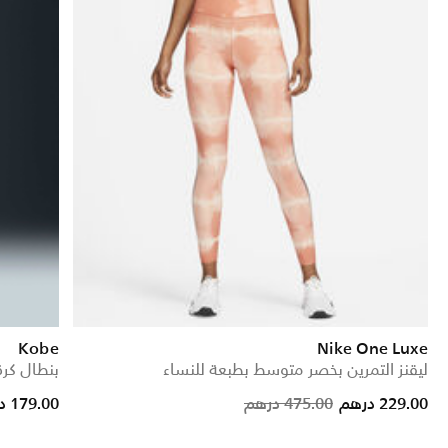
Kobe
Nike One Luxe
ليقنز التمرين بخصر متوسط بطبعة للنساء
بنطال كرة 
ed from
Price reduced from
to
229.00 درهم
475.00 درهم
179.00 درهم