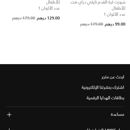
شورت كرة القدم نايكي دراي-فت
للأطفال
للأطفال
عدد الألوان 1
عدد الألوان 1
Price reduced from
to
129.00 درهم
179.00 درهم
99.00 درهم
179.00 درهم
ابحث عن متجر
اشترك بنشرتنا الإلكترونية
بطاقات الهدايا الرقمية
مساعدة