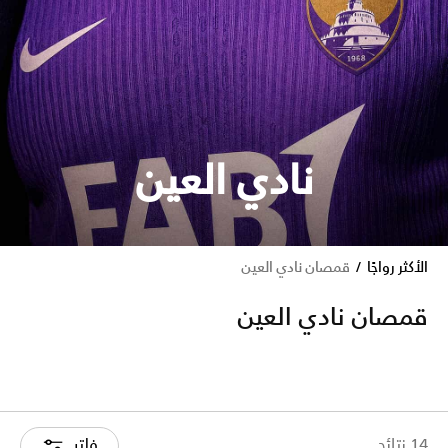
نادي العين
الأكثر رواجًا
قمصان نادي العين
قمصان نادي العين
14 نتائج
فلتر