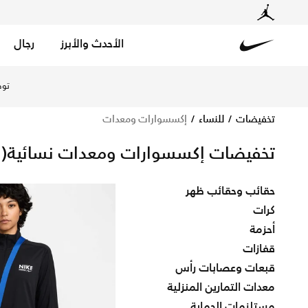
الأحدث والأبرز
رجال
Nike
تسوق الآن إكسسوارات ومعدات متجر نايكي الإلكتروني في ال
خصم حتى %50 
تخفيضات
للنساء
إكسسوارات ومعدات
تخفيضات إكسسوارات ومعدات نسائية
(101)
حقائب وحقائب ظهر
كرات
أحزمة
قفازات
قبعات وعصابات رأس
معدات التمارين المنزلية
مستلزمات الحماية