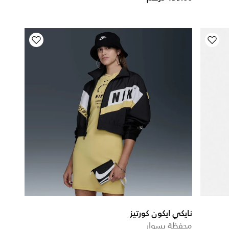
نايكي ايكون كورتيز
محفظة بسوار