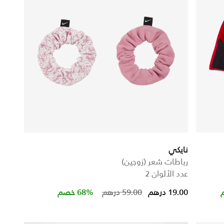
نايكي
رباطات شعر (زوجين)
عدد الألوان 2
Price reduced from
to
19.00 درهم
59.00 درهم
68% خصم