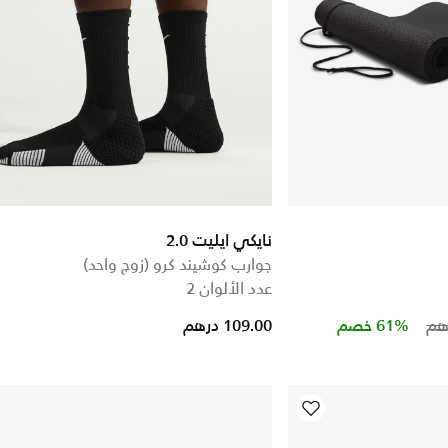
نايكي ايليت 2.0
جوارب كوشيند كرو (زوج واحد)
عدد الألوان 2
Price red
to
61% خصم
109.00 درهم