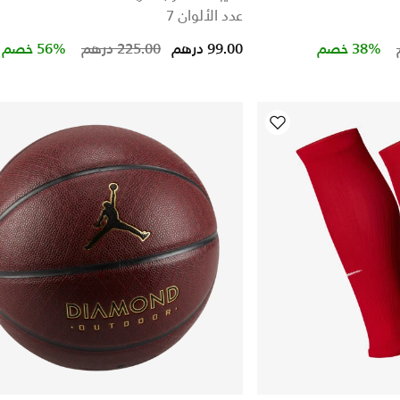
عدد الألوان 7
Price reduced from
Price reduced from
to
to
38% خصم
99.00 درهم
225.00 درهم
56% خصم