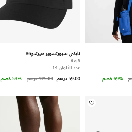
نايكي سبورتسوير هيرتدج86
قبعة
عدد الألوان 14
Price reduced from
to
Price re
to
69% خصم
59.00 درهم
125.00 درهم
53% خصم