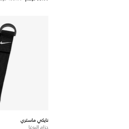
نايكي ماستري
حزام اليوغا