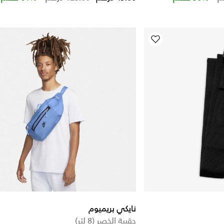
نايكي بريميوم
حقيبة الخصر (8 لتر)