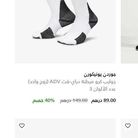
جوردن يونيكورن
جوارب كرو مبطنة دراي-فت ADV (زوج واحد)
عدد الألوان 3
Price reduced from
to
89.00 درهم
149.00 درهم
40% خصم