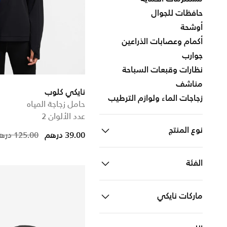
حافظات للجوال
أوشحة
أكمام وعصابات الذراعين
جوارب
نظارات وقبعات السباحة
مناشف
نايكي كلوب
زجاجات الماء ولوازم الترطيب
حامل زجاجة المياه
عدد الألوان 2
نوع المنتج
duced from
39.00 درهم
125.00 درهم
اكسسوارات
Refine by نوع المنتج: اكسسوارات
الفئة
معدات
Refine by نوع المنتج: معدات
للرجال والنساء
Refine by الفئة: للرجال والنساء
ملابس
Refine by نوع المنتج: ملابس
ماركات نايكي
للنساء
Refine by الفئة: للنساء
ACG
Refine by ماركات نايكي: ACG