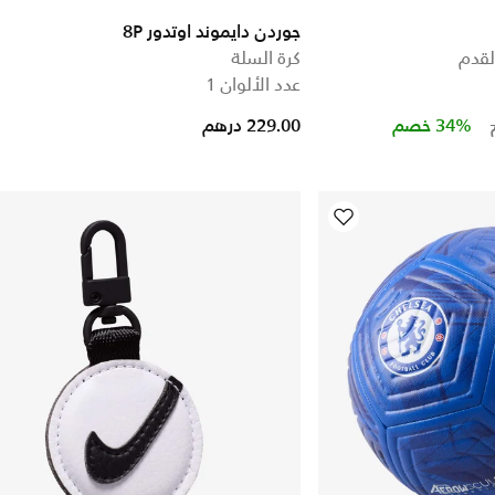
جوردن دايموند اوتدور 8P
لقدم
كرة السلة
عدد الألوان 1
Price reduced from
to
34% خصم
229.00 درهم