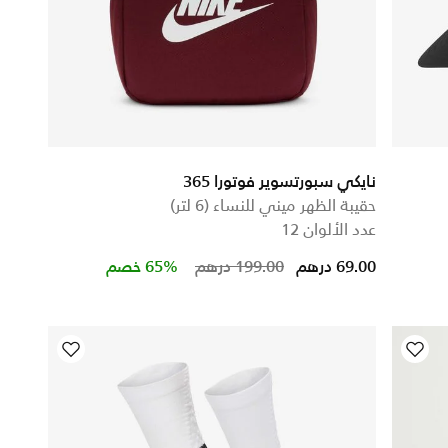
نايكي سبورتسوير فوتورا 365
حقيبة الظهر ميني للنساء (6 لتر)
عدد الألوان 12
Price reduced from
to
69.00 درهم
199.00 درهم
65% خصم