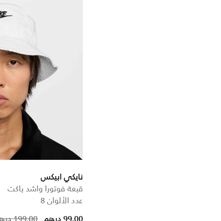
Refine by Sale: true
نايكي برو
Refine by التشكيلات: نايكي برو
نايكي ابيكس
قبعة فوتورا واشد باكت
عدد الألوان 8
duced from
99.00 درهم
199.00 درهم