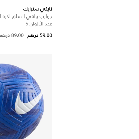
نايكي سترايك
جوارب واقي الساق لكرة ا
عدد الألوان 5
Price reduced from
to
59.00 درهم
89.00 درهم