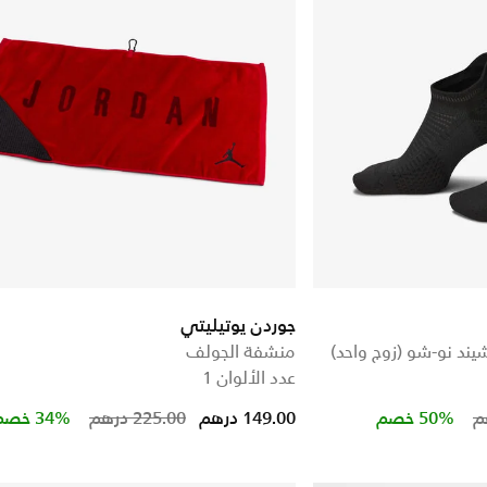
جوردن يوتيليتي
منشفة الجولف
عدد الألوان 1
Price reduced from
to
Price re
to
50% خصم
149.00 درهم
225.00 درهم
34% خصم