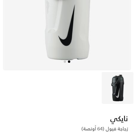
أسود
نايكي
زجاجة فيول (64 أونصة)