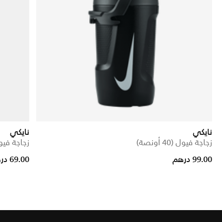
نايكي
نايكي
زجاجة فيول (40 أونصة)
زجاجة فيول (40 
Price reduced from
to
99.00 درهم
69.00 درهم