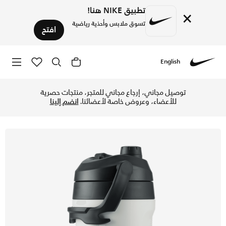
تطبيق NIKE هنا!
×
تسوق ملابس وأحذية رياضية
افتح
English
Nike
تسوق نايكي زجاجة فيول (64 أونصة) - أبيض/أنثراسايت/أبيض في الإمارات عبر موقع نايكي اونلاين، واكتشف أحدث التشكيلات والإصدارات الحصرية. احصل على توصيل وإرجاع مجاني ✓ دفع نقداً ✓ عبر تطبيق تابي ✓ وغيرها من الوسائل.
توصيل مجاني، إرجاع مجاني للمتجر، منتجات حصرية
للأعضاء، وعروض خاصة لأعضائنا.
انضم إلينا