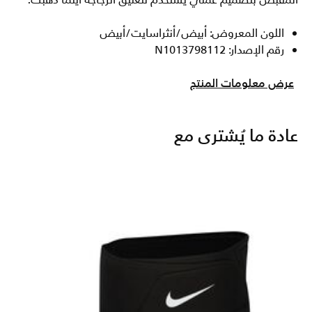
المقبض بتصميم عملي يستخدم لتعليق الزجاجة أينما ذهبت.
اللون المعروض: أبيض/أنثراسايت/أبيض
رقم الإصدار: N1013798112
عرض معلومات المنتج
عادة ما يُشترى مع