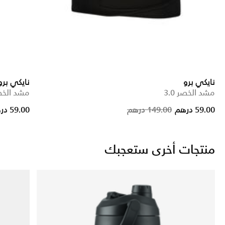
نايكي برو
نايكي برو
مشد الخصر 3.0
مشد الخصر 
Price reduced from
to
Price red
to
59.00 درهم
149.00 درهم
59.00 درهم
منتجات أخرى ستعجبك