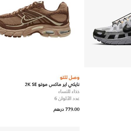
وصل للتو
نايكي اير ماكس موتو 2K SE
حذاء للنساء
عدد الألوان 6
779.00 درهم