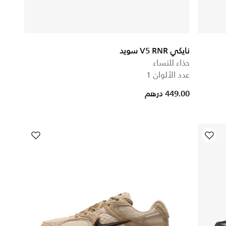
نايكي V5 RNR سويد
حذاء للنساء
عدد الألوان 1
449.00 درهم