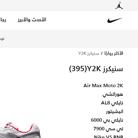
الأحدث والأبرز
رجا
Nike
تسوق الآن سنيكرز Y2K متجر نايكي الإلكتروني في الإمارات. اكتشف المزيد سنيكرز Y2K من التشكيلات أونلاين مع توصيل وإرجاع مجاني
توص
الأكثر رواجًا
سنيكرز Y2K
سنيكرز Y2K
(395)
Air Max Moto 2K
هوراتشي
نايكي AL8
انيشيتور
نايكي بي 6000
تي سي 7900
Nike V5 RNR