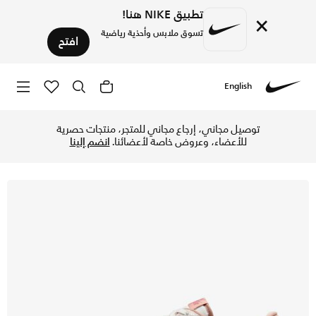
تطبيق NIKE هنا!
×
تسوق ملابس وأحذية رياضية
افتح
English
Nike
تسوق نايكي اير فورس 1 '07 LV8 حذاء للرجال - ساميت وايت/كانيون راست/سايل في الإمارات عبر موقع نايكي اونلاين، واكتشف أحدث التشكيلات والإصدارات الحصرية. احصل على توصيل وإرجاع مجاني ✓ دفع نقداً ✓ عبر تطبيق تابي ✓ وغيرها من الوسائل.
توصيل مجاني، إرجاع مجاني للمتجر، منتجات حصرية
للأعضاء، وعروض خاصة لأعضائنا.
انضم إلينا