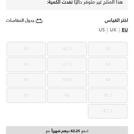
هذا المنتج غير متوفر حاليًا
نفدت الكمية:
اختر القياس
جدول المقاسات
US
UK
EU
41
40.5
40
41
40.5
40
43
42.5
42
43
42.5
42
45
44.5
44
45
44.5
44
47
46
45.5
47
46
45.5
47.5
47.5
ادفع
62.25 درهم شهرياً
مع