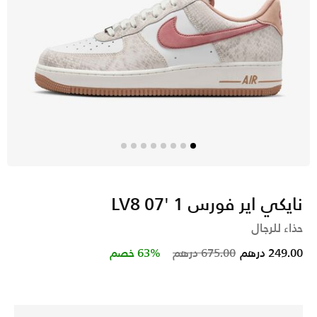
نايكي اير فورس 1 '07 LV8
حذاء للرجال
Price reduced from
to
249.00 درهم
675.00 درهم
63% خصم