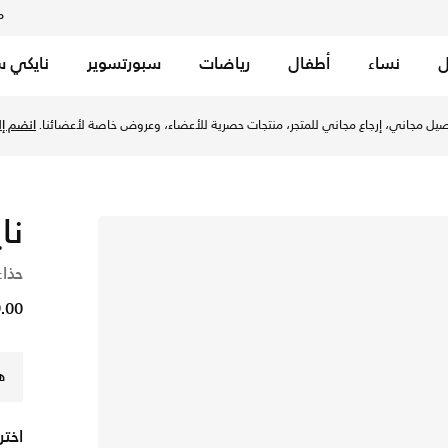
م
ل
نساء
أطفال
رياضات
سبورتسوير
نايكي س
يل مجاني، إرجاع مجاني للمتجر، منتجات حصرية للأعضاء، وعروض خاصة لأعضائنا.
انضم إلي
نا
حذاء
249.00
ه
اختر