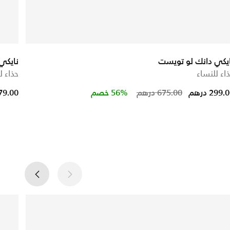
يكي دانك لو تويست
نايكي اير 
اء للنساء
حذاء ل
ced from
Price reduced
to
299. درهم
675.00 درهم
56% خصم
279.00 در