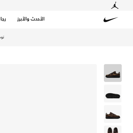
الأحدث والأبرز
رجا
Nike
تسوق نايكي اير فورس 1 '07 حذاء للنساء - باروك براون/سايل/أسود/باروك براون في الإمارات عبر موقع نايكي اونلاين، واكتشف أحدث التشكيلات والإصدارات الحصرية. احصل على توصيل وإرجاع مجاني ✓ دفع نقداً ✓ عبر تطبيق تابي ✓ وغيرها من الوسائل.
توص