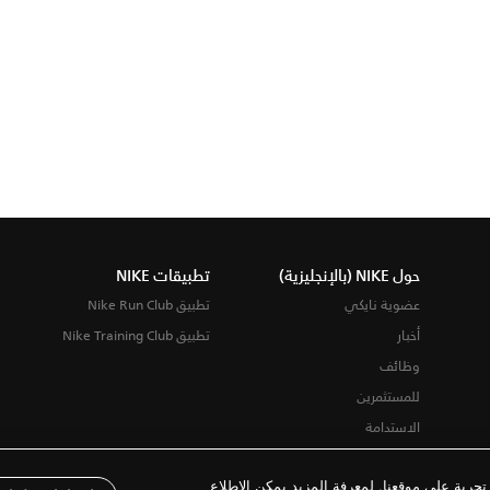
حول NIKE (بالإنجليزية)
تطبيقات NIKE
عضوية نايكي
تطبيق Nike Run Club
أخبار
تطبيق Nike Training Club
وظائف
للمستثمرين
الاستدامة
ربة على موقعنا. لمعرفة المزيد يمكن الاطلاع