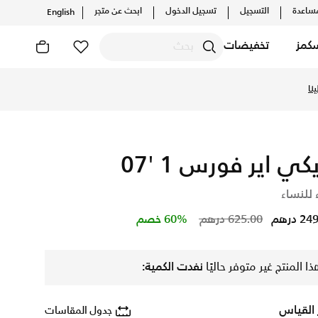
ساعدة
التسجيل
تسجيل الدخول
ابحث عن متجر
English
كمز
تخفيضات
نا
يكي اير فورس 1 '07
 للنساء
Price reduced from
to
 درهم
625.00 درهم
60% خصم
ذا المنتج غير متوفر حاليًا
نفدت الكمية:
 القياس
جدول المقاسات