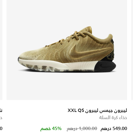
ليبرون جيمس ليبرون XXL QS
نا
حذاء كرة السلة
حذ
 from
Price reduced from
to
549.00 درهم
1,000.00 درهم
45% خصم
00