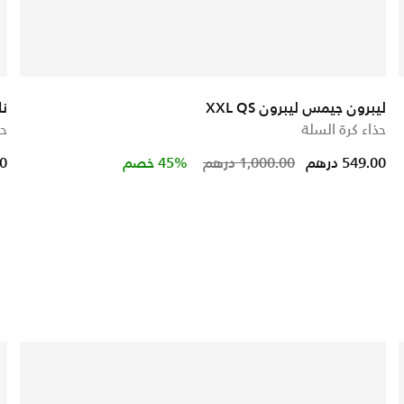
ليبرون جيمس ليبرون XXL QS
نا
حذاء كرة السلة
حذ
 from
Price reduced from
to
549.00 درهم
1,000.00 درهم
45% خصم
00