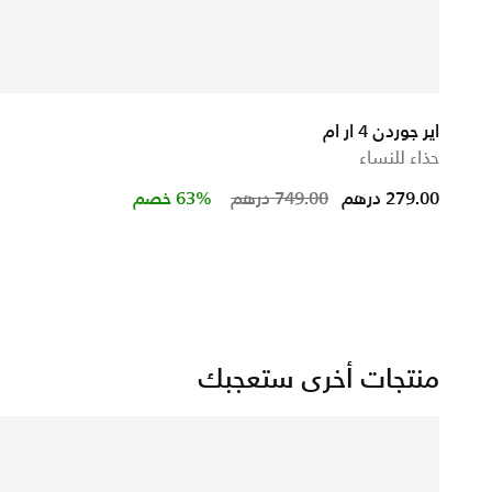
اير جوردن 4 ار ام
حذاء للنساء
Price reduced from
to
279.00 درهم
749.00 درهم
63% خصم
منتجات أخرى ستعجبك