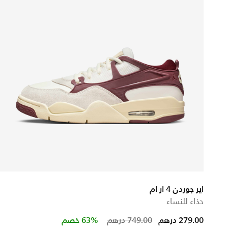
اير جوردن 4 ار ام
حذاء للنساء
Price reduced from
to
279.00 درهم
749.00 درهم
63% خصم