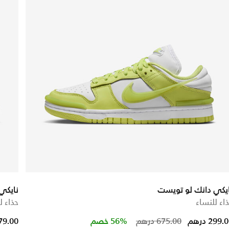
يكي دانك لو تويست
نايكي اير 
اء للنساء
حذاء ل
ced from
Price reduced
to
299. درهم
675.00 درهم
56% خصم
279.00 در