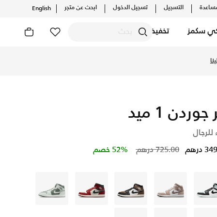
ساعدة
التسجيل
تسجيل الدخول
ابحث عن متجر
English
كي سكمز
تخفيضات
نا
 جوردن 1 ميد
 للرجال
Price reduced from
to
 درهم
725.00 درهم
52% خصم
رمادي
رمادي
رمادي
أبيض
أخضر