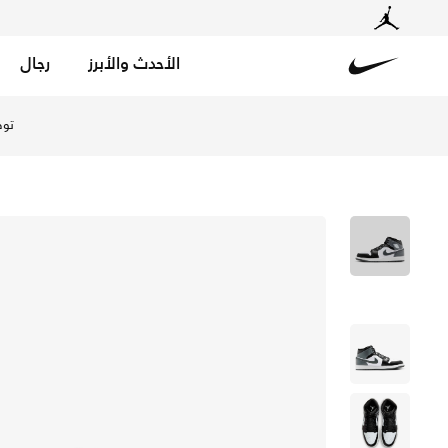
الأحدث والأبرز
رجال
Nike
تسوق اير جوردن 1 ميد حذاء للرجال - أسود/أبيض/ايرون جراي في الإمارات عبر موقع نايكي اونلاين، واكتشف أحدث التشكيلات والإصدارات الحصرية. احصل على توصيل وإرجاع مجاني ✓ دفع نقداً ✓ عبر تطبيق تابي ✓ وغيرها من الوسائل.
توص