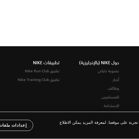
حول NIKE (بالإنجليزية)
تطبيقات NIKE
عضوية نايكي
تطبيق Nike Run Club
أخبار
تطبيق Nike Training Club
وظائف
للمستثمرين
الاستدامة
ربة على موقعنا. لمعرفة المزيد يمكن الاطلاع
إعدادات ملفات 
شروط الاستخدام