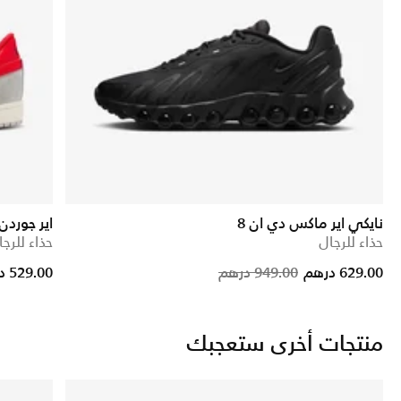
نايكي اير ماكس دي ان 8
اير جوردن
حذاء للرجال
حذاء للرجا
Price reduc
to
629.00 درهم
949.00 درهم
529.00 درهم
منتجات أخرى ستعجبك