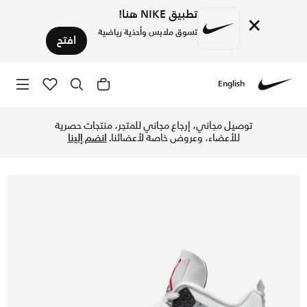
تطبيق NIKE هنا!
×
تسوق ملابس وأحذية رياضية
افتح
English
Nike
تسوق اير جوردن 4 ريترو حذاء للرجال - ساميت وايت/سيمنت جراي/أسود/فاير ريد في الإمارات عبر موقع نايكي اونلاين، واكتشف أحدث التشكيلات والإصدارات الحصرية. احصل على توصيل وإرجاع مجاني ✓ دفع نقداً ✓ عبر تطبيق تابي ✓ وغيرها من الوسائل.
توصيل مجاني، إرجاع مجاني للمتجر، منتجات حصرية
للأعضاء، وعروض خاصة لأعضائنا.
انضم إلينا