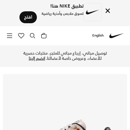
تطبيق NIKE هنا!
×
تسوق ملابس وأحذية رياضية
افتح
English
Nike
تسوق نايكي اير ماكس 1 '87 حذاء للنساء - لايت أوروود براون/مالت/فيلفيت براون/متعدد الألوان في الإمارات عبر موقع نايكي اونلاين، واكتشف أحدث التشكيلات والإصدارات الحصرية. احصل على توصيل وإرجاع مجاني ✓ دفع نقداً ✓ عبر تطبيق تابي ✓ وغيرها من الوسائل.
توصيل مجاني، إرجاع مجاني للمتجر، منتجات حصرية
للأعضاء، وعروض خاصة لأعضائنا.
انضم إلينا