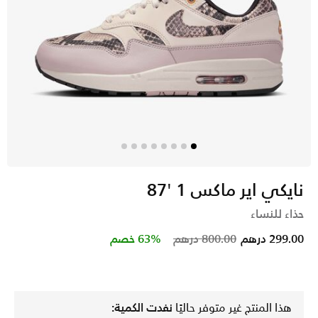
نايكي اير ماكس 1 '87
حذاء للنساء
Price reduced from
to
299.00 درهم
800.00 درهم
63% خصم
هذا المنتج غير متوفر حاليًا
نفدت الكمية: