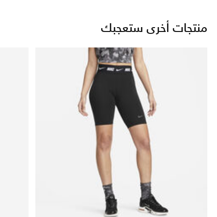
منتجات أخرى ستعجبك