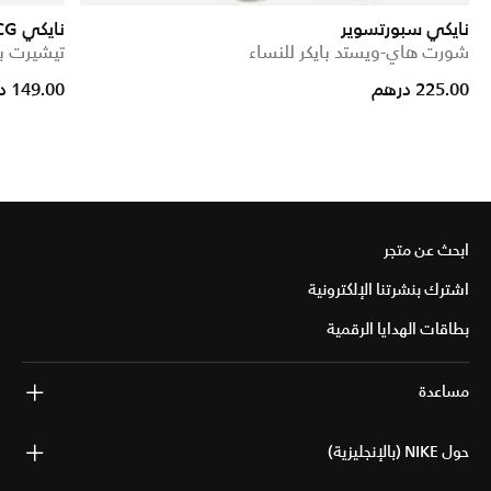
نايكي سبورتسوير
نايكي ACG دراي-فت ADV 'جوت روكس'
شورت هاي-ويستد بايكر للنساء
تيشيرت بأ
d from
225.00 درهم
149.00 درهم
ابحث عن متجر
اشترك بنشرتنا الإلكترونية
بطاقات الهدايا الرقمية
مساعدة
حول NIKE (بالإنجليزية)