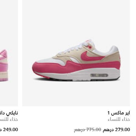
اير ماكس 1
نايكي دان
حذاء للنساء
حذاء للنس
rice reduced from
to
Price reduc
to
279.00 درهم
775.00 درهم
249.00 درهم