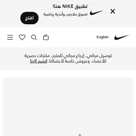
تطبيق NIKE هنا!
×
تسوق ملابس وأحذية رياضية
افتح
English
Nike
تسوق نايكي اير ماكس 2013 حذاء للأطفال الكبار - أبيض/ميتاليك سايلفر في الإمارات عبر موقع نايكي اونلاين، واكتشف أحدث التشكيلات والإصدارات الحصرية. احصل على توصيل وإرجاع مجاني ✓ دفع نقداً ✓ عبر تطبيق تابي ✓ وغيرها من الوسائل.
توصيل مجاني، إرجاع مجاني للمتجر، منتجات حصرية
للأعضاء، وعروض خاصة لأعضائنا.
انضم إلينا