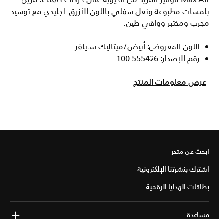
Max Air لتوفير المزيد من الحيوية على حركات طفلك. مزين
بلمسات مطبوعة ونعل سفلي باللون الأزرق الجليدي مع توسيد
مجرب ومختبر وواقي طين.
اللون المعروض: أبيض/ميتاليك سايلفر
رقم الإصدار: 555426-100
عرض معلومات المنتج
ابحث عن متجر
اشترك بنشرتنا الإلكترونية
بطاقات الهدايا الرقمية
مساعدة