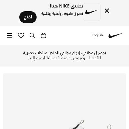
تطبيق NIKE هنا!
×
تسوق ملابس وأحذية رياضية
افتح
English
Nike
تسوق اير ماكس 97 حذاء للرجال - ناتشرال اوليف/أسود/جم ميديوم براون/ساميت وايت في الإمارات عبر موقع نايكي اونلاين، واكتشف أحدث التشكيلات والإصدارات الحصرية. احصل على توصيل وإرجاع مجاني ✓ دفع نقداً ✓ عبر تطبيق تابي ✓ وغيرها من الوسائل.
توصيل مجاني، إرجاع مجاني للمتجر، منتجات حصرية
للأعضاء، وعروض خاصة لأعضائنا.
انضم إلينا