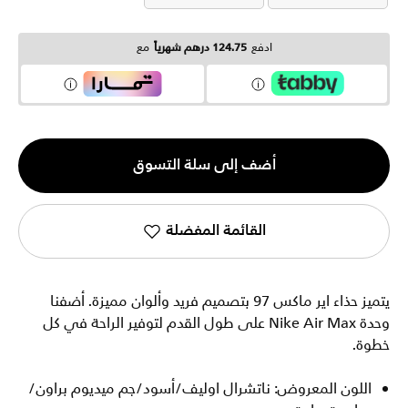
ادفع
124.75 درهم شهرياً
مع
الكمية
أضف إلى سلة التسوق
1
القائمة المفضلة
يتميز حذاء اير ماكس 97 بتصميم فريد وألوان مميزة. أضفنا
وحدة Nike Air Max على طول القدم لتوفير الراحة في كل
خطوة.
اللون المعروض: ناتشرال اوليف/أسود/جم ميديوم براون/