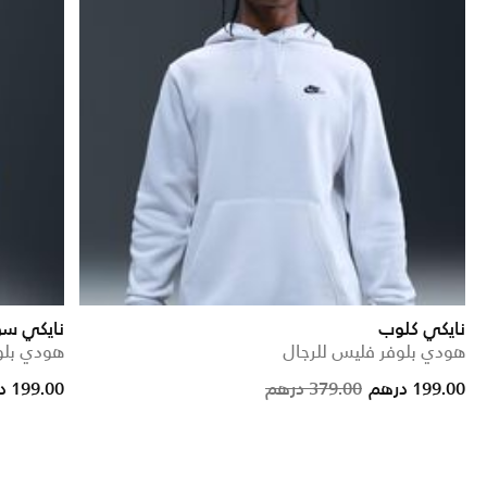
نايكي كلوب
نايكي س
هودي بلوفر فليس للرجال
هودي بلوف
rice reduced from
to
Price reduc
to
199.00 درهم
379.00 درهم
199.00 درهم