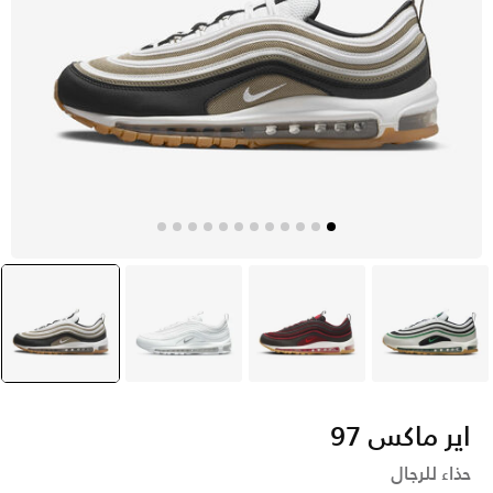
رمادي
أسود
أبيض
بنى
selected
اير ماكس 97
حذاء للرجال