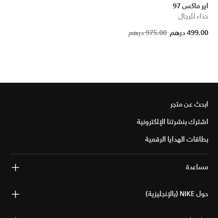
اير ماكس 97
حذاء للرجال
Price 
t
499.00 درهم
975.00 درهم
ابحث عن متجر
اشترك بنشرتنا الإلكترونية
بطاقات الهدايا الرقمية
مساعدة
حول NIKE (بالإنجليزية)