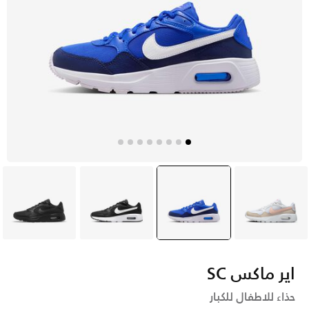
أبيض
أزرق
selected
أسود
أسود
اير ماكس SC
حذاء للاطفال للكبار