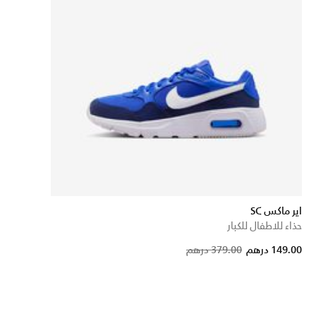
اير ماكس SC
حذاء للاطفال للكبار
Price 
t
149.00 درهم
379.00 درهم