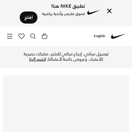
تطبيق NIKE هنا!
×
تسوق ملابس وأحذية رياضية
افتح
English
Nike
تسوق اير ماكس SC حذاء للاطفال للكبار - هايبر رويال/ميدنايت نيفي/أبيض في الإمارات عبر موقع نايكي اونلاين، واكتشف أحدث التشكيلات والإصدارات الحصرية. احصل على توصيل وإرجاع مجاني ✓ دفع نقداً ✓ عبر تطبيق تابي ✓ وغيرها من الوسائل.
توصيل مجاني، إرجاع مجاني للمتجر، منتجات حصرية
للأعضاء، وعروض خاصة لأعضائنا.
انضم إلينا