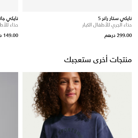
نايكي ستار رانر 5
نايكي جات
حذاء الجري للأطفال الكبار
حذاء للأطف
rice reduced from
to
299.00 درهم
149.00 درهم
منتجات أخرى ستعجبك