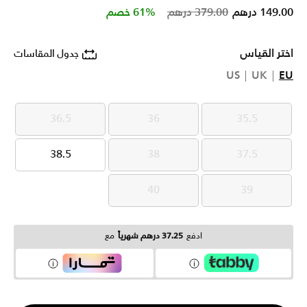
Price reduced from
to
149.00 درهم
379.00 درهم
61% خصم
اختر القياس
جدول المقاسات
US
UK
EU
36.5
36
35.5
36.5
36
35.5
38.5
38
37.5
38.5
38
37.5
40
39
40
39
ادفع
37.25 درهم شهرياً
مع