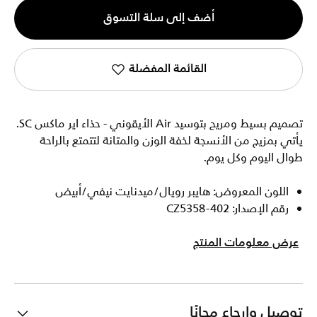
الكمية
أضف إلى سلة التسوق
1
القائمة المفضلة
تصميم بسيط ومريح بتوسيد Air الأيقوني - حذاء اير ماكس SC.
يأتي بمزيج من الأنسجة لخفة الوزن والمتانة لتتمتع بالراحة
طوال اليوم وكل يوم.
اللون المعروض: هايبر رويال/ميدنايت نيفي/أبيض
رقم الإصدار: CZ5358-402
عرض معلومات المنتج
توصيل وإرجاع مجانًا