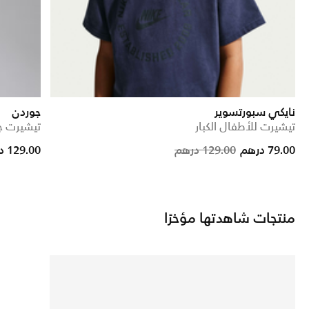
نايكي سبورتسوير
جوردن
تيشيرت للأطفال الكبار
تيشيرت جي
Price red
to
79.00 درهم
129.00 درهم
129.00 درهم
منتجات شاهدتها مؤخرًا