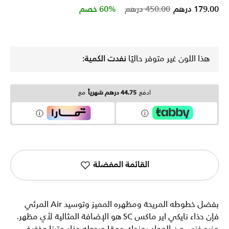
Price reduced from
to
179.00 درهم
450.00 درهم
60% خصم
هذا اللون غير متوفر حاليًا
نفدت الكمية:
ادفع
44.75 درهم شهرياً
مع
القائمة المفضلة
بفضل خطوطه المريحة ومظهره المميز وتوسيد Air المرئي
فإن حذاء نايكي اير ماكس SC هو الإضافة المثالية لأي مظهر.