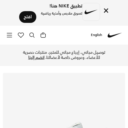
تطبيق NIKE هنا!
×
تسوق ملابس وأحذية رياضية
افتح
English
Nike
تسوق نايكي اير ماكس SC حذاء للرجال - ساميت وايت/فنتج جرين/جايد هورايزن في الإمارات عبر موقع نايكي اونلاين، واكتشف أحدث التشكيلات والإصدارات الحصرية. احصل على توصيل وإرجاع مجاني ✓ دفع نقداً ✓ عبر تطبيق تابي ✓ وغيرها من الوسائل.
توصيل مجاني، إرجاع مجاني للمتجر، منتجات حصرية
للأعضاء، وعروض خاصة لأعضائنا.
انضم إلينا