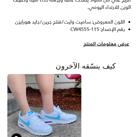
مزيج غني من المواد يمنحك عمقا ويجعله حذاء متينا وخفيف
الوزن للارتداء اليومي.
اللون المعروض: ساميت وايت/فنتج جرين/جايد هورايزن
رقم الإصدار: CW4555-115
عرض معلومات المنتج