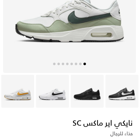
أسود
أسود
أبيض
أبيض
نايكي اير ماكس SC
حذاء للرجال