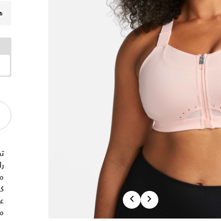
ه
ت
ر
م
كم
Previous
Next
عل