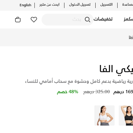
ساعدة
التسجيل
تسجيل الدخول
ابحث عن متجر
English
كمز
تخفيضات
ر موقع نايكي اونلاين، واكتشف أحدث التشكيلات والإصدارات الحصر
نا
يكي الفا
ية رياضية بدعم كامل وحشوة مع سحاب أمامي للنساء
Price reduced from
to
 درهم
325.00 درهم
48% خصم
أسود
أبيض