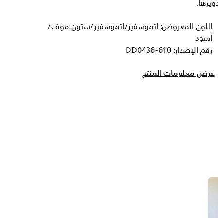
ويرها.
اللون المعروض: اتموسفير/اتموسفير/ستون موف/
أسود
رقم الإصدار: DD0436-610
عرض معلومات المنتج