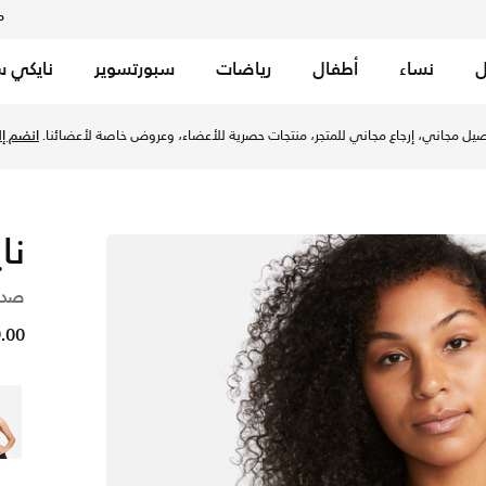
م
ل
نساء
أطفال
رياضات
سبورتسوير
نايكي س
مامي للنساء - اتموسفير/اتموسفير/ستون موف/أسود في الإمارات عب
يل مجاني، إرجاع مجاني للمتجر، منتجات حصرية للأعضاء، وعروض خاصة لأعضائنا.
انضم إلي
نا
صدر
169.00