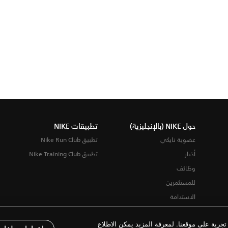
حول NIKE (بالإنجليزية)
تطبيقات NIKE
عضوية نايكي
تطبيق Nike Run Club
أخبار
تطبيق Nike Training Club
وظائف
للمستثمرين
الاستدامة
ربة على موقعنا. لمعرفة المزيد يمكن الاطلاع