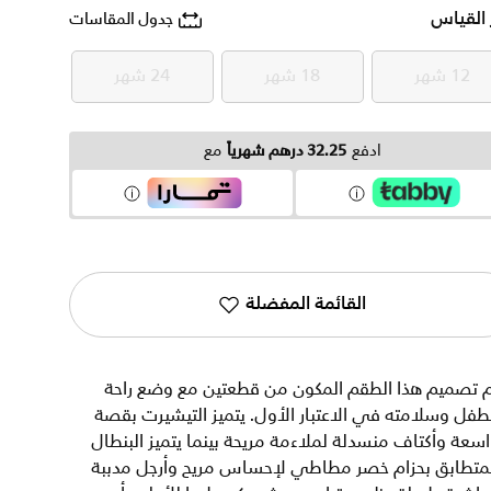
 القياس
جدول المقاسات
12 شهر
18 شهر
24 شهر
12 شهر
18 شهر
24 شهر
ادفع
32.25 درهم شهرياً
مع
القائمة المفضلة
م تصميم هذا الطقم المكون من قطعتين مع وضع راحة
طفل وسلامته في الاعتبار الأول. يتميز التيشيرت بقصة
سعة وأكتاف منسدلة لملاءمة مريحة بينما يتميز البنطال
لمتطابق بحزام خصر مطاطي لإحساس مريح وأرجل مدببة