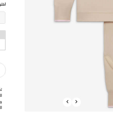
اختر
ت
ال
Previous
Next
وا
ا