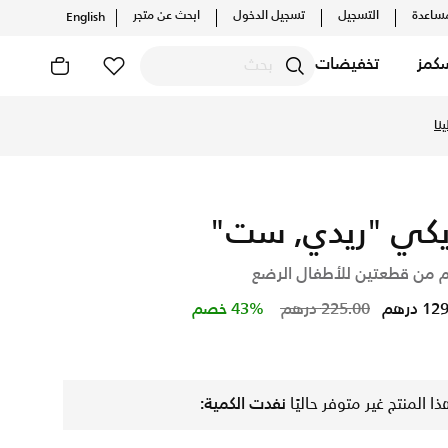
ساعدة
التسجيل
تسجيل الدخول
ابحث عن متجر
English
كمز
تخفيضات
كيلات والإصدارات الحصرية. احصل على توصيل وإرجاع مجاني ✓ دفع ن
نا
يكي "ريدي, ست"
 من قطعتين للأطفال الرضع
Price reduced from
to
 درهم
225.00 درهم
43% خصم
ذا المنتج غير متوفر حاليًا
نفدت الكمية: