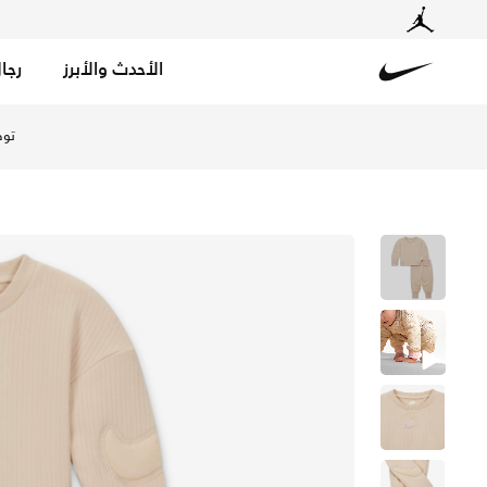
الأحدث والأبرز
رجا
Nike
تسوق نايكي "ريدي, ست" طقم من قطعتين للأطفال الرضع - سا
توص