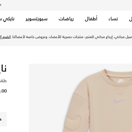
م
ل
نساء
أطفال
رياضات
سبورتسوير
نايكي س
نددريفت في الإمارات عبر موقع نايكي اونلاين، واكتشف أحدث التش
يل مجاني، إرجاع مجاني للمتجر، منتجات حصرية للأعضاء، وعروض خاصة لأعضائنا.
انضم إلي
نا
طقم
129.00
ه