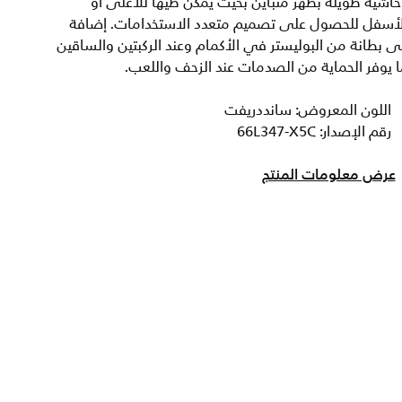
اشية طويلة بظهر متباين بحيث يمكن طيها للأعلى أو
لأسفل للحصول على تصميم متعدد الاستخدامات. إضافة
ى بطانة من البوليستر في الأكمام وعند الركبتين والساقين
 يوفر الحماية من الصدمات عند الزحف واللعب.
اللون المعروض: سانددريفت
رقم الإصدار: 66L347-X5C
عرض معلومات المنتج