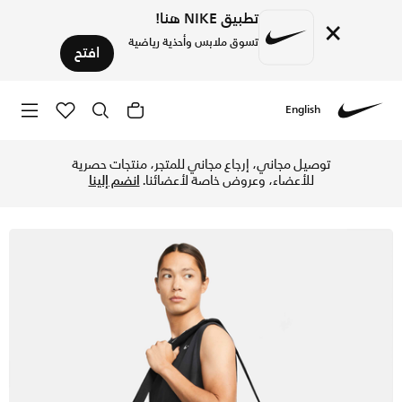
تطبيق NIKE هنا!
×
تسوق ملابس وأحذية رياضية
افتح
English
Nike
تسوق نايكي برازيليا 9.5 حقيبة التمرين (مقاس كبير 95 لتر) - أسود/أسود/أبيض في الإمارات عبر موقع نايكي اونلاين، واكتشف أحدث التشكيلات والإصدارات الحصرية. احصل على توصيل وإرجاع مجاني ✓ دفع نقداً ✓ عبر تطبيق تابي ✓ وغيرها من الوسائل.
توصيل مجاني، إرجاع مجاني للمتجر، منتجات حصرية
للأعضاء، وعروض خاصة لأعضائنا.
انضم إلينا