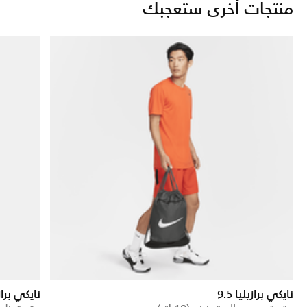
منتجات أخرى ستعجبك
نايكي برازيليا 9.5
نايكي برازيل