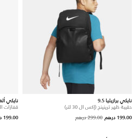
نايكي برازيليا 9.5
نايكي ألف
حقيبة ظهر ترينينج (إكس ال 30 لتر)
قفازات ال
Price reduced fr
to
199.00 درهم
299.00 درهم
199.00 درهم