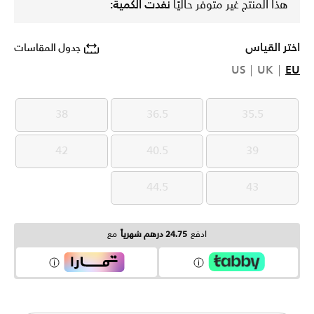
هذا المنتج غير متوفر حاليًا
نفدت الكمية:
اختر القياس
جدول المقاسات
US
UK
EU
38
36.5
35.5
38
36.5
35.5
42
40.5
39
42
40.5
39
44.5
43
44.5
43
ادفع
24.75 درهم شهرياً
مع