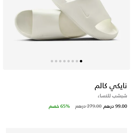
نايكي كالم
شبشب للنساء
Price reduced from
to
99.00 درهم
279.00 درهم
65% خصم