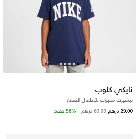
نايكي كلوب
تيشيرت محبوك للأطفال الصغار
Price reduced from
to
29.00 درهم
69.00 درهم
58% خصم