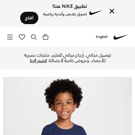
تطبيق NIKE هنا!
×
تسوق ملابس وأحذية رياضية
افتح
English
Nike
تسوق نايكي كلوب تيشيرت محبوك للأطفال الصغار - ميدنايت نيفي 
توصيل مجاني، إرجاع مجاني للمتجر، منتجات حصرية
للأعضاء، وعروض خاصة لأعضائنا.
انضم إلينا