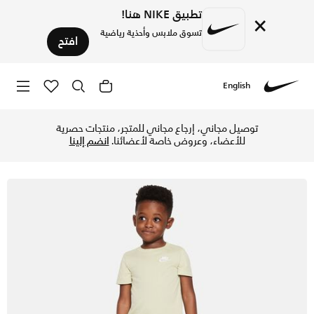
تطبيق NIKE هنا!
×
تسوق ملابس وأحذية رياضية
افتح
English
Nike
تسوق نايكي كلوب طقم شورت محبوك للأطفال - اوليف اورا في الإ
توصيل مجاني، إرجاع مجاني للمتجر، منتجات حصرية
للأعضاء، وعروض خاصة لأعضائنا.
انضم إلينا