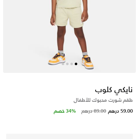
نايكي كلوب
طقم شورت محبوك للأطفال
Price reduced from
to
59.00 درهم
89.00 درهم
34% خصم