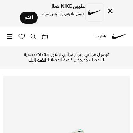
تطبيق NIKE هنا!
×
تسوق ملابس وأحذية رياضية
افتح
English
Nike
تسوق نايكي كورتيز ليذر حذاء للرجال - سايل/ستيديوم جرين في ال
توصيل مجاني، إرجاع مجاني للمتجر، منتجات حصرية
للأعضاء، وعروض خاصة لأعضائنا.
انضم إلينا