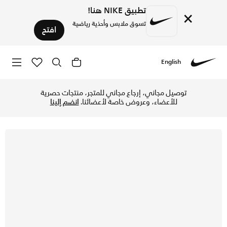
تطبيق NIKE هنا!
×
تسوق ملابس وأحذية رياضية
افتح
English
Nike
تسوق نايكي كورت بورو لو ريكرافت حذاء للأطفال الصغار - لايت ا
توصيل مجاني، إرجاع مجاني للمتجر، منتجات حصرية
للأعضاء، وعروض خاصة لأعضائنا.
انضم إلينا