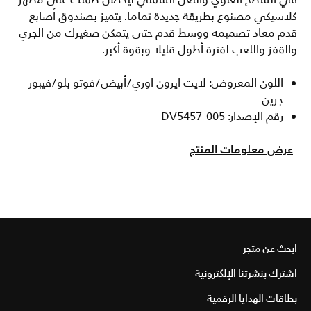
في السطح العلوي والنعل السفلي ليحصل طفلك على مظهر
كلاسيكي مصنوع بطريقة جديدة تماما. يتميز بصندوق أصابع
قدم معاد تصميمه ووسط قدم حتى يتمكن صغيرك من الجري
والقفز واللعب لفترة أطول قليلا وبقوة أكبر.
اللون المعروض: لايت ايرون اوري/أبيض/فوتو بلو/فيبور
جرين
رقم الإصدار: DV5457-005
عرض معلومات المنتج
ابحث عن متجر
اشترك بنشرتنا الإلكترونية
بطاقات الهدايا الرقمية