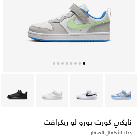
أزرق
أبيض
أبيض
أسود
نايكي كورت بورو لو ريكرافت
حذاء للأطفال الصغار