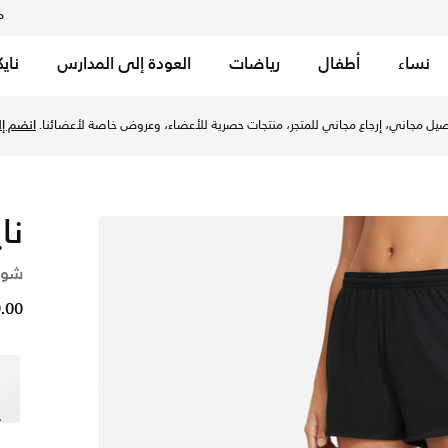
م
نساء
أطفال
رياضات
العودة إلى المدارس
ناي
سود/ أبيض في الإمارات عبر موقع نايكي اونلاين، واكتشف أحدث ال
يل مجاني، إرجاع مجاني للمتجر، منتجات حصرية للأعضاء، وعروض خاصة لأعضائنا.
انضم إلي
نا
شور
79.00 