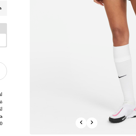
ه
لا
ف
لت
هذ
Previous
Next
%.