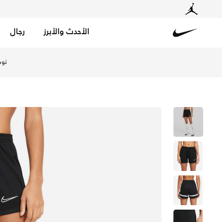
الأحدث والأبرز
رجال
Nike
تسوق نايكي دراي-فت اكاديمي شورت كرة القدم نت للنساء - أ
توص