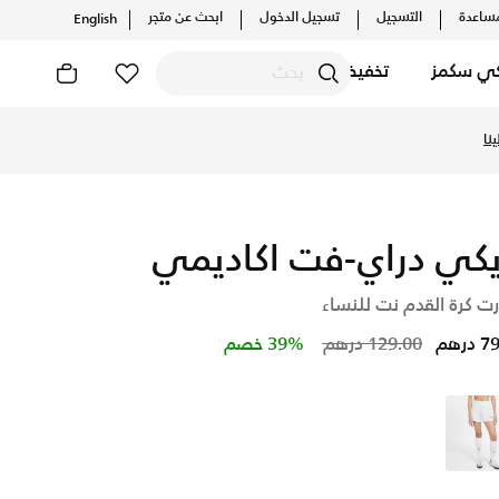
ساعدة
التسجيل
تسجيل الدخول
ابحث عن متجر
English
كي سكمز
تخفيضات
تشكيلات والإصدارات الحصرية. احصل على توصيل وإرجاع مجاني ✓ دفع
نا
يكي دراي-فت اكاديمي
ت كرة القدم نت للنساء
Price reduced from
to
درهم
129.00 درهم
39% خصم
أبيض