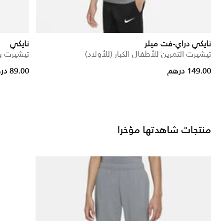
نايكي دراي-فت ميلر
نايكي
تيشيرت التمرين للأطفال الكبار (للأولاد)
تيشيرت بل
 reduced from
to
149.00 درهم
89.00 درهم
منتجات شاهدتها مؤخرًا