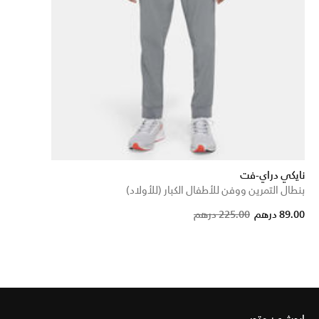
نايكي دراي-فت
بنطال التمرين ووفن للأطفال الكبار (للأولاد)
Price reduced fro
to
89.00 درهم
225.00 درهم