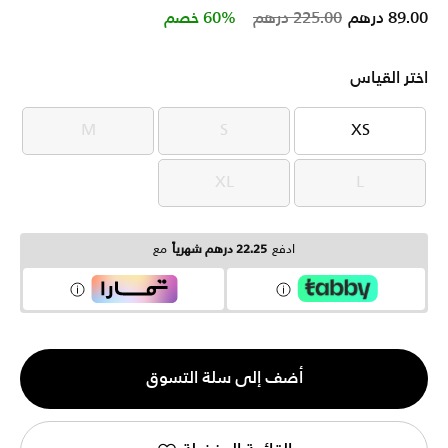
Price reduced from
to
89.00 درهم
225.00 درهم
60% خصم
اختر القياس
M
S
XS
M
S
XS
XL
L
XL
L
ادفع
22.25 درهم شهرياً
مع
الكمية
أضف إلى سلة التسوق
1