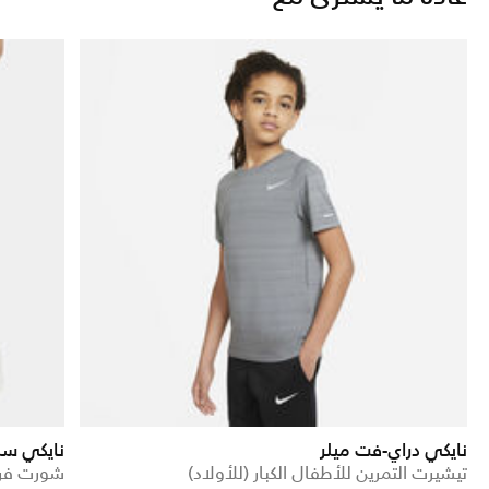
نايكي دراي-فت ميلر
نايكي سب
تيشيرت التمرين للأطفال الكبار (للأولاد)
شورت فرين