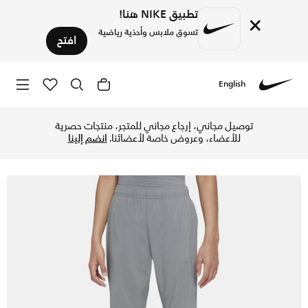
تطبيق NIKE هنا!
×
تسوق ملابس وأحذية رياضية
افتح
English
Nike
تسوق نايكي دراي-فت بنطال التمرين ووفن للأطفال الكبار (للأول
توصيل مجاني، إرجاع مجاني للمتجر، منتجات حصرية
للأعضاء، وعروض خاصة لأعضائنا.
انضم إلينا