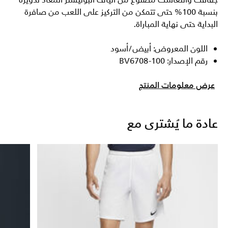
جفافك وانتعاشك مصنوع من ألياف البوليستر المعاد تدويره
بنسبة 100% حتى تتمكن من التركيز على اللعب من صافرة
البداية حتى نهاية المباراة.
اللون المعروض: أبيض/أسود
رقم الإصدار: BV6708-100
عرض معلومات المنتج
عادة ما يُشترى مع