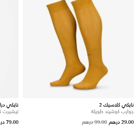
نايكي كلاسيك 2
نايكي در
جوارب كوشيند طويلة
تيشيرت كر
Price reduced from
to
Price re
to
29.00 درهم
99.00 درهم
79.00 درهم