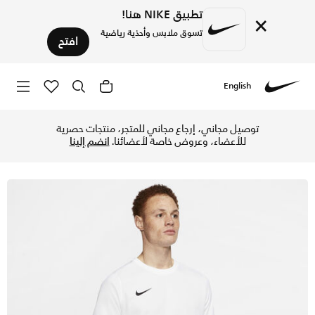
تطبيق NIKE هنا!
×
تسوق ملابس وأحذية رياضية
افتح
English
Nike
تسوق نايكي دراي فت بارك 7 جي بي واي تيشيرت كرة القدم للرجال - أبيض/أسود في الإمارات عبر موقع نايكي اونلاين، واكتشف أحدث التشكيلات والإصدارات الحصرية. احصل على توصيل وإرجاع مجاني ✓ دفع نقداً ✓ عبر تطبيق تابي ✓ وغيرها من الوسائل.
توصيل مجاني، إرجاع مجاني للمتجر، منتجات حصرية
للأعضاء، وعروض خاصة لأعضائنا.
انضم إلينا