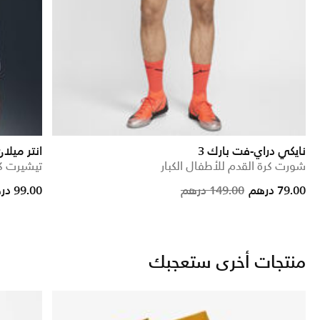
نايكي دراي-فت بارك 3
انتر ميلان
شورت كرة القدم للأطفال الكبار
تيشيرت كر
ce reduced from
to
Price reduced
to
79.00 درهم
149.00 درهم
99.00 درهم
منتجات أخرى ستعجبك