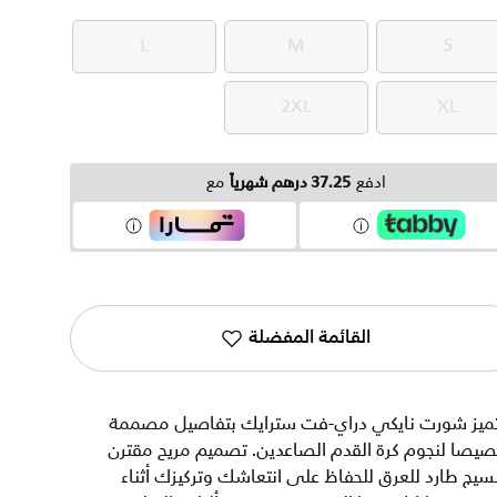
L
M
S
L
M
S
2XL
XL
2XL
XL
ادفع
37.25 درهم شهرياً
مع
القائمة المفضلة
تميز شورت نايكي دراي-فت سترايك بتفاصيل مصممة
يصا لنجوم كرة القدم الصاعدين. تصميم مريح مقترن
سيج طارد للعرق للحفاظ على انتعاشك وتركيزك أثناء