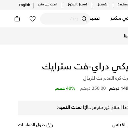
ساعدة
التسجيل
تسجيل الدخول
ابحث عن متجر
English
كي سكمز
تخفيضات
كيلات والإصدارات الحصرية. احصل على توصيل وإرجاع مجاني ✓ دفع 
نا
يكي دراي-فت سترايك
ت كرة القدم نت للرجال
Price reduced from
to
 درهم
250.00 درهم
40% خصم
ذا المنتج غير متوفر حاليًا
نفدت الكمية:
 القياس
جدول المقاسات