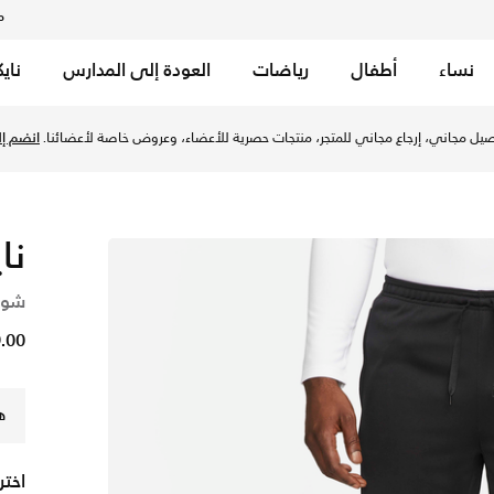
م
نساء
أطفال
رياضات
العودة إلى المدارس
ناي
ود/أبيض في الإمارات عبر موقع نايكي اونلاين، واكتشف أحدث التش
يل مجاني، إرجاع مجاني للمتجر، منتجات حصرية للأعضاء، وعروض خاصة لأعضائنا.
انضم إلي
نا
شور
149.00
ه
اختر