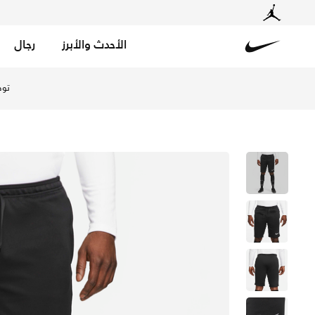
الأحدث والأبرز
رجال
Nike
تسوق نايكي دراي-فت سترايك شورت كرة القدم نت للرجال - أس
توص