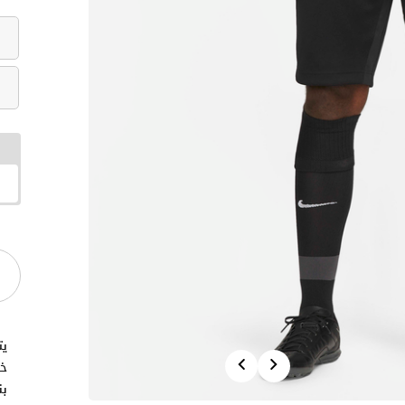
ي
Previous
Next
خص
بن