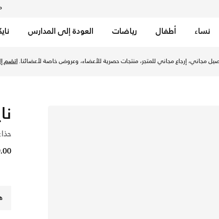
م
نساء
أطفال
رياضات
العودة إلى المدارس
ناي
ك/هايبر بينك/بينك فوم في الإمارات عبر موقع نايكي اونلاين، واك
يل مجاني، إرجاع مجاني للمتجر، منتجات حصرية للأعضاء، وعروض خاصة لأعضائنا.
انضم إلي
نا
حذاء
149.00
ه