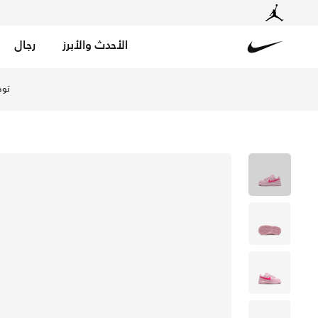
الأحدث والأبرز
رجال
Nike
تسوق نايكي دانك لو حذاء للاطفال الرضع - ميديوم سوفت بين
توص