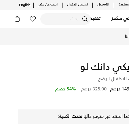
ساعدة
التسجيل
تسجيل الدخول
ابحث عن متجر
English
كي سكمز
تخفيضات
تشف أحدث التشكيلات والإصدارات الحصرية. احصل على توصيل وإرجاع 
نا
يكي دانك لو
 للاطفال الرضع
Price reduced from
to
 درهم
325.00 درهم
54% خصم
ذا المنتج غير متوفر حاليًا
نفدت الكمية: