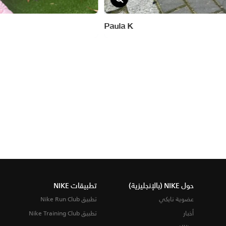
حول NIKE (بالإنجليزية)
تطبيقات NIKE
عضوية نايكي
تطبيق Nike Run Club
أخبار
تطبيق Nike Training Club