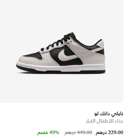
نايكي دانك لو
حذاء للأطفال الكبار
Price reduced from
to
229.00 درهم
449.00 درهم
49% خصم