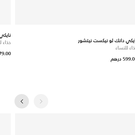
نايكي
يكي دانك لو نيكست نيتشور
حذاء ل
اء للنساء
ced from
279.00 در
599. درهم