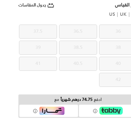
 القياس
جدول المقاسات
US
UK
37.5
36.5
36
37.5
36.5
36
39
38.5
38
39
38.5
38
41
40.5
40
41
40.5
40
42
42
ادفع
74.75 درهم شهرياً
مع