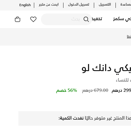
ساعدة
التسجيل
تسجيل الدخول
ابحث عن متجر
English
كي سكمز
تخفيضات
دث التشكيلات والإصدارات الحصرية. احصل على توصيل وإرجاع مجاني 
نا
يكي دانك لو
 للنساء
Price reduced from
to
 درهم
679.00 درهم
56% خصم
ذا المنتج غير متوفر حاليًا
نفدت الكمية: