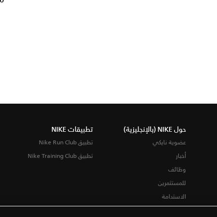
00
حول NIKE (بالإنجليزية)
تطبيقات NIKE
عضوية نايكي
تطبيق Nike Run Club
أخبار
تطبيق Nike Training Club
وظائف
للمستثمرين
الاستدامة