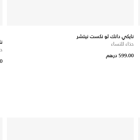
نايكي دانك لو نكست نيتشر
نا
حذاء للنساء
حذ
599.00 درهم
00