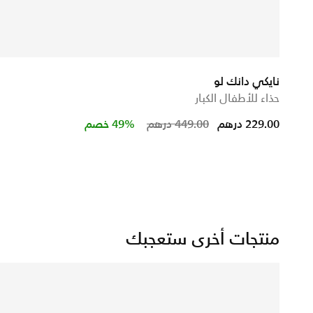
نايكي دانك لو
حذاء للأطفال الكبار
Price reduced from
to
229.00 درهم
449.00 درهم
49% خصم
منتجات أخرى ستعجبك