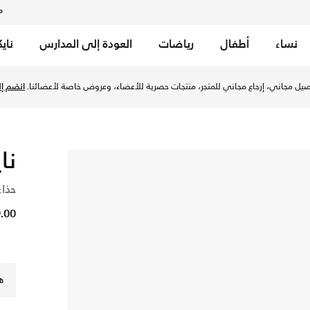
م
نساء
أطفال
رياضات
العودة إلى المدارس
ناي
ريد/فوتون داست في الإمارات عبر موقع نايكي اونلاين، واكتشف أح
يل مجاني، إرجاع مجاني للمتجر، منتجات حصرية للأعضاء، وعروض خاصة لأعضائنا.
انضم إلي
نا
حذاء
299.00
ه