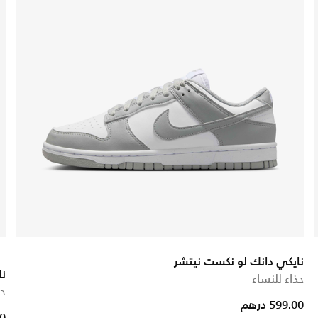
نايكي دانك لو نكست نيتشر
نا
حذاء للنساء
حذ
599.00 درهم