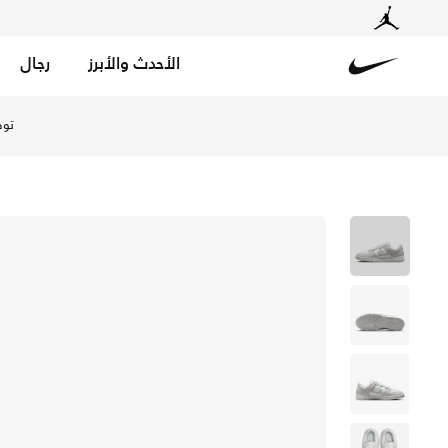
الأحدث والأبرز
رجال
Nike
تسوق نايكي دانك لو حذاء للنساء - ساميت وايت/يونيفرسيتي 
توص