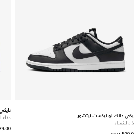
نايكي
يكي دانك لو نيكست نيتشور
حذاء ل
اء للنساء
ced from
279.00 در