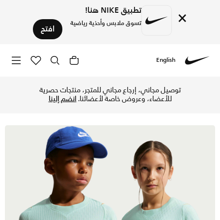
تطبيق NIKE هنا!
×
تسوق ملابس وأحذية رياضية
افتح
English
Nike
تسوق فرنسا 27/2026 ماتش الاحتياطي تيشيرت كرة القدم نايكي ايرو-فت الأصلي للأطفال الكبار - إيجلو/مونارك/مونارك في الإمارات عبر موقع نايكي اونلاين، واكتشف أحدث التشكيلات والإصدارات الحصرية. احصل على توصيل وإرجاع مجاني ✓ دفع نقداً ✓ عبر تطبيق تابي ✓ وغيرها من الوسائل.
توصيل مجاني، إرجاع مجاني للمتجر، منتجات حصرية
للأعضاء، وعروض خاصة لأعضائنا.
انضم إلينا