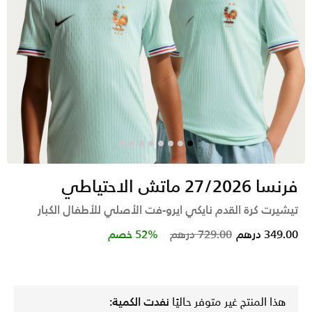
فرنسا 27/2026 ماتش الاحتياطي
تيشيرت كرة القدم نايكي ايرو-فت الأصلي للأطفال الكبار
Price reduced from
to
349.00 درهم
729.00 درهم
52% خصم
هذا المنتج غير متوفر حاليًا
نفدت الكمية: