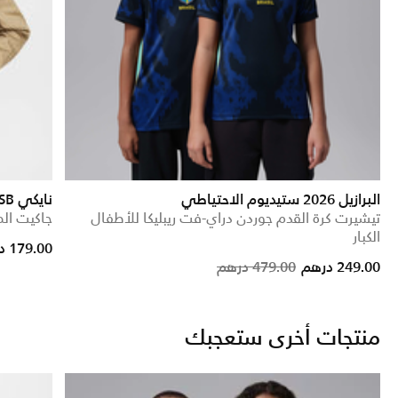
البرازيل 2026 ستيديوم الاحتياطي
نايكي SB
تيشيرت كرة القدم جوردن دراي-فت ريبليكا للأطفال
جاكيت الم
الكبار
reduced from
179.00 درهم
Price reduced from
to
249.00 درهم
479.00 درهم
منتجات أخرى ستعجبك