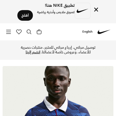
تطبيق NIKE هنا!
×
تسوق ملابس وأحذية رياضية
افتح
English
Nike
تسوق فرنسا 27/2026 ماتش الأساسي تيشيرت كرة القدم نايكي ايرو-فت الأصلي للرجال - جيم رويال/ميتالك كوبر في الإمارات عبر موقع نايكي اونلاين، واكتشف أحدث التشكيلات والإصدارات الحصرية. احصل على توصيل وإرجاع مجاني ✓ دفع نقداً ✓ عبر تطبيق تابي ✓ وغيرها من الوسائل.
توصيل مجاني، إرجاع مجاني للمتجر، منتجات حصرية
للأعضاء، وعروض خاصة لأعضائنا.
انضم إلينا