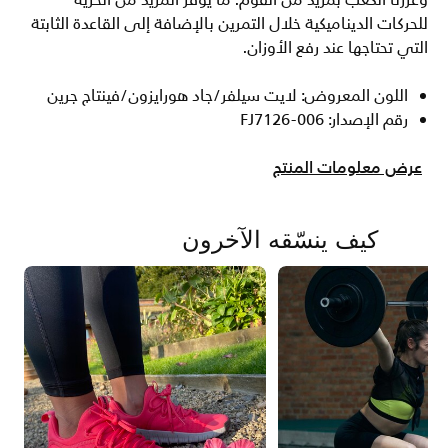
وعززنا الكعب بمزيد من الفوم. ما يوفر المزيد من الحرية
للحركات الديناميكية خلال التمرين بالإضافة إلى القاعدة الثابتة
التي تحتاجها عند رفع الأوزان.
اللون المعروض: لايت سيلفر/جاد هورايزون/فينتاج جرين
رقم الإصدار: FJ7126-006
عرض معلومات المنتج