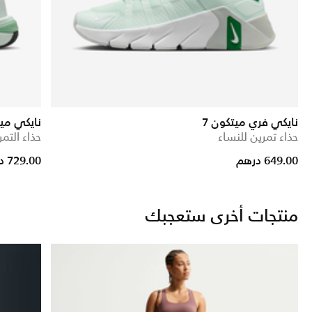
نايكي فري ميتكون 7
نايكي ميتك
حذاء تمرين للنساء
حذاء التمر
649.00 درهم
729.00 درهم
منتجات أخرى ستعجبك