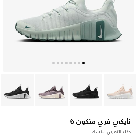
أبيض
أسود
بنى
أسود
نايكي فري متكون 6
حذاء التمرين للنساء