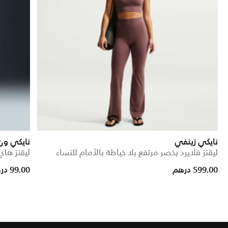
نايكي زينفي
نايكي ون
ليقنز فلايرد بخصر مرتفع بلا خياطة بالأمام للنساء
ليقنز هاي-ويست
Price reduced from
to
599.00 درهم
99.00 درهم