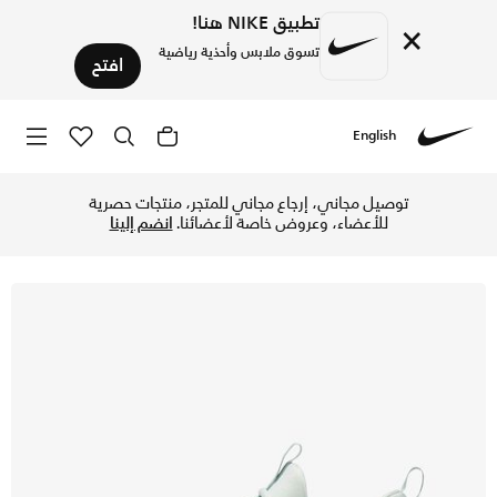
تطبيق NIKE هنا!
×
تسوق ملابس وأحذية رياضية
افتح
English
Nike
تسوق نايكي فري متكون 6 حذاء التمرين للنساء - لايت سيلفر/جاد هورايزون/فينتاج جرين في الإمارات عبر موقع نايكي اونلاين، واكتشف أحدث التشكيلات والإصدارات الحصرية. احصل على توصيل وإرجاع مجاني ✓ دفع نقداً ✓ عبر تطبيق تابي ✓ وغيرها من الوسائل.
توصيل مجاني، إرجاع مجاني للمتجر، منتجات حصرية
للأعضاء، وعروض خاصة لأعضائنا.
انضم إلينا