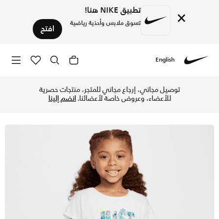
تطبيق NIKE هنا!
×
تسوق ملابس وأحذية رياضية
افتح
English
Nike
تسوق نايكي فريش كت تيشيرت جرافيك للأطفال الصغار - أبيض في 
توصيل مجاني، إرجاع مجاني للمتجر، منتجات حصرية
للأعضاء، وعروض خاصة لأعضائنا.
انضم إلينا