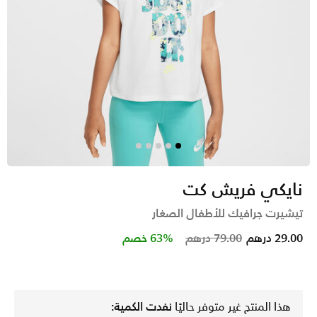
نايكي فريش كت
تيشيرت جرافيك للأطفال الصغار
Price reduced from
to
29.00 درهم
79.00 درهم
63% خصم
هذا المنتج غير متوفر حاليًا
نفدت الكمية: