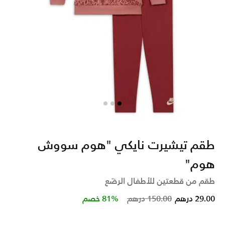
طقم تيشيرت نايكي "هوم سووش
هوم"
طقم من قطعتين للأطفال الرضّع
Price reduced from
to
29.00 درهم
150.00 درهم
81% خصم