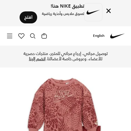
تطبيق NIKE هنا!
×
تسوق ملابس وأحذية رياضية
افتح
English
Nike
تسوق طقم تيشيرت نايكي "هوم سووش هوم" طقم من قطعتين للأطفال
توصيل مجاني، إرجاع مجاني للمتجر، منتجات حصرية
للأعضاء، وعروض خاصة لأعضائنا.
انضم إلينا