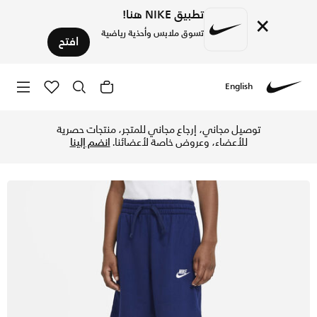
تطبيق NIKE هنا!
×
تسوق ملابس وأحذية رياضية
افتح
English
Nike
تسوق نايكي جيرسي شورت للأطفال الكبار (أولاد) - بلو ڤويد في ا
توصيل مجاني، إرجاع مجاني للمتجر، منتجات حصرية
للأعضاء، وعروض خاصة لأعضائنا.
انضم إلينا