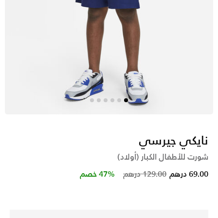
نايكي جيرسي
شورت للأطفال الكبار (أولاد)
Price reduced from
to
69.00 درهم
129.00 درهم
47% خصم