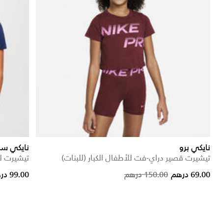
نايكي برو
نايكي سب
تيشيرت قصير دراي-فت للأطفال الكبار (للبنات)
تيشيرت لل
Price reduced from
to
Price reduced from
to
69.00 درهم
150.00 درهم
99.00 درهم