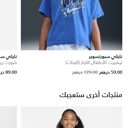
نايكي سبورتسوير
نايكي سب
تيشيرت للأطفال الكبار (للبنات)
شورت ريبي
educed from
Price reduce
to
59.00 درهم
129.00 درهم
89.00 درهم
منتجات أخرى ستعجبك