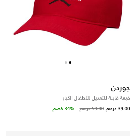
جوردن
قبعة قابلة للتعديل للأطفال الكبار
Price reduced from
to
39.00 درهم
59.00 درهم
34% خصم