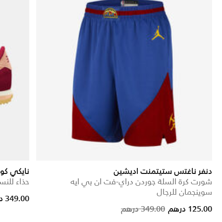
دنفر ناغتس ستيتمنت اديشين
نايكي كور
شورت كرة السلة جوردن دراي-فت ان بي ايه
حذاء للنس
سوينجمان للرجال
rice reduced from
to
349.00 درهم
Price reduced from
to
125.00 درهم
349.00 درهم