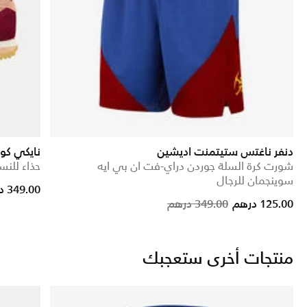
دنفر ناغتس ستيتمنت اديشين
نايكي كور
شورت كرة السلة جوردن دراي-فت ان بي ايه
حذاء للنس
سوينجمان للرجال
rice reduced from
to
349.00 درهم
Price reduced from
to
125.00 درهم
349.00 درهم
منتجات أخرى ستعجبك