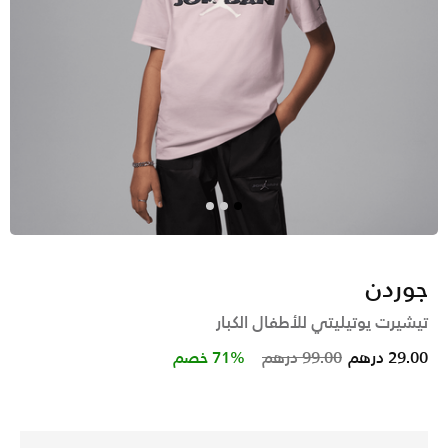
جوردن
تيشيرت يوتيليتي للأطفال الكبار
Price reduced from
to
29.00 درهم
99.00 درهم
71% خصم