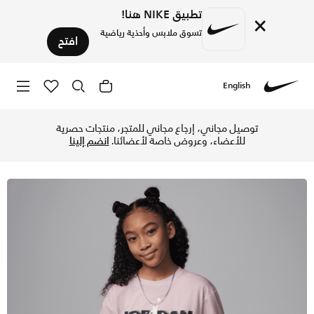
تطبيق NIKE هنا!
×
تسوق ملابس وأحذية رياضية
افتح
English
Nike
تسوق جوردن تيشيرت يوتيليتي للأطفال الكبار - اركتيك بينك في ا
توصيل مجاني، إرجاع مجاني للمتجر، منتجات حصرية
للأعضاء، وعروض خاصة لأعضائنا.
انضم إلينا