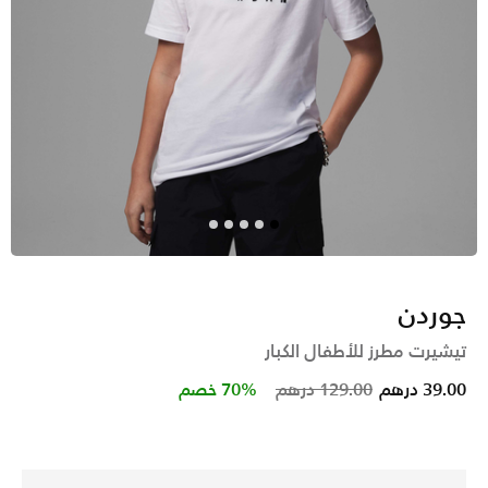
جوردن
تيشيرت مطرز للأطفال الكبار
Price reduced from
to
39.00 درهم
129.00 درهم
70% خصم