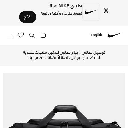
تطبيق NIKE هنا!
×
تسوق ملابس وأحذية رياضية
افتح
English
Nike
تسوق جوردن حقيبة إليمينت (68.8 لتر) - أسود/جيم ريد في الإمارات عبر موقع نايكي اونلاين، واكتشف أحدث التشكيلات والإصدارات الحصرية. احصل على توصيل وإرجاع مجاني ✓ دفع نقداً ✓ عبر تطبيق تابي ✓ وغيرها من الوسائل.
توصيل مجاني، إرجاع مجاني للمتجر، منتجات حصرية
للأعضاء، وعروض خاصة لأعضائنا.
انضم إلينا