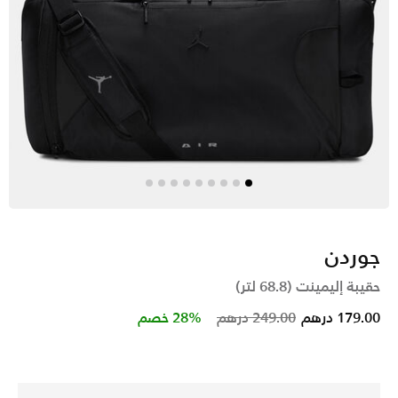
جوردن
حقيبة إليمينت (68.8 لتر)
Price reduced from
to
179.00 درهم
249.00 درهم
28% خصم