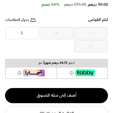
Price reduced from
to
99.00 درهم
275.00 درهم
64% خصم
اختر القياس
جدول المقاسات
L
M
S
L
M
S
XL
XL
ادفع
24.75 درهم شهرياً
مع
الكمية
أضف إلى سلة التسوق
1