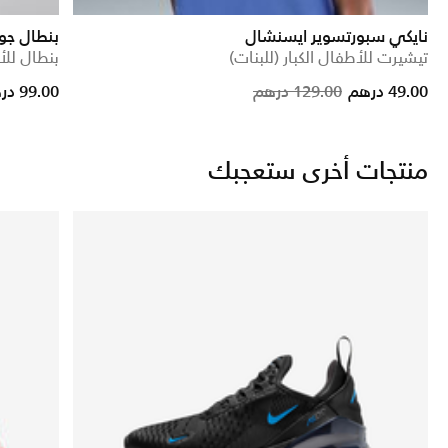
نايكي سبورتسوير ايسنشال
بنطال جوردن MJ بايز
تيشيرت للأطفال الكبار (للبنات)
بنطال للأ
e reduced from
to
Price reduce
to
49.00 درهم
129.00 درهم
99.00 درهم
منتجات أخرى ستعجبك