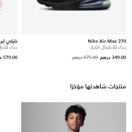
Nike Air Max 270
نايكي اير 
حذاء للأطفال الكبار
حذاء للأطف
Price reduc
to
349.00 درهم
675.00 درهم
579.00 درهم
منتجات شاهدتها مؤخرًا