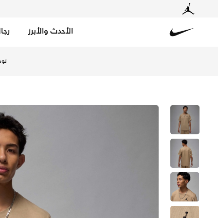
الأحدث والأبرز
رجا
Nike
تسوق جوردن جمبمان تيشيرت بأكمام قصيرة للرجال - ديزرت كا
توص