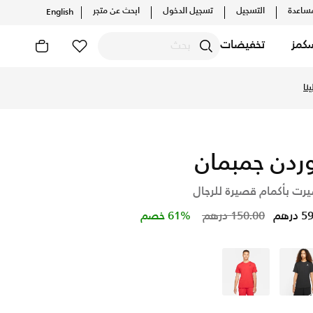
ساعدة
التسجيل
تسجيل الدخول
ابحث عن متجر
English
كمز
تخفيضات
يلات والإصدارات الحصرية. احصل على توصيل وإرجاع مجاني ✓ دفع نق
نا
ردن جمبمان
يرت بأكمام قصيرة للرجال
Price reduced from
to
درهم
150.00 درهم
61% خصم
أسود
أحمر