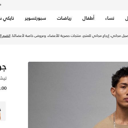
م
ل
نساء
أطفال
رياضات
سبورتسوير
نايكي س
مو/أسود في الإمارات عبر موقع نايكي اونلاين، واكتشف أحدث التشك
يل مجاني، إرجاع مجاني للمتجر، منتجات حصرية للأعضاء، وعروض خاصة لأعضائنا.
انضم إلي
جو
تيش
59.00 