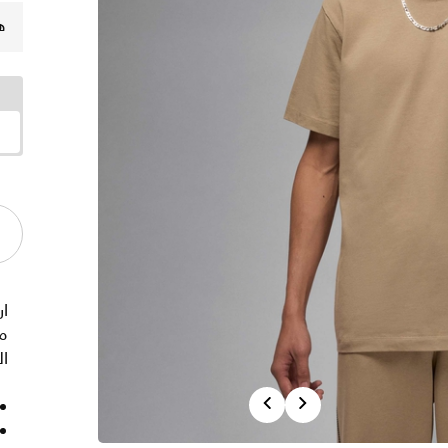
ه
ار
م
ا
Previous
Next