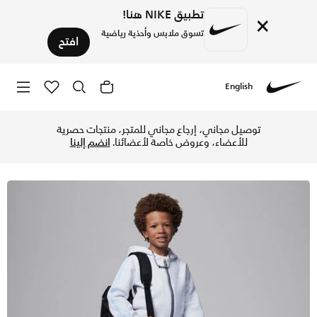
تطبيق NIKE هنا!
×
تسوق ملابس وأحذية رياضية
افتح
English
Nike
تسوق جوردن MJ فلايت MVP طقم هودي بسحاب كامل للأطفال الصغار - بلاتينيوم هيذر في الإمارات عبر موقع نايكي اونلاين، واكتشف أحدث التشكيلات والإصدارات الحصرية. احصل على توصيل وإرجاع مجاني ✓ دفع نقداً ✓ عبر تطبيق تابي ✓ وغيرها من الوسائل.
توصيل مجاني، إرجاع مجاني للمتجر، منتجات حصرية
للأعضاء، وعروض خاصة لأعضائنا.
انضم إلينا