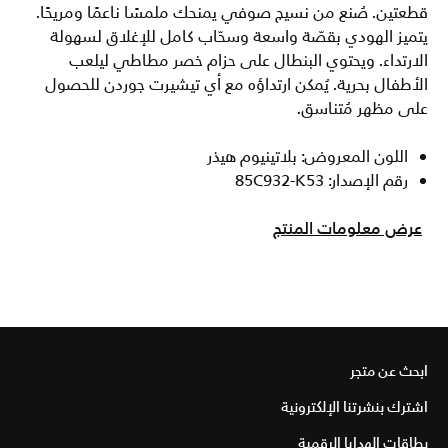
قطعتين. صُنع من نسيج صوفي يمنحك ملمسًا ناعمًا ومريحًا.
يتميز الهودي بقصّة واسعة وسحّاب كامل للإغلاق لسهولة
الارتداء. ويحتوي البنطال على حزام خصر مطاطي ليلعب
الأطفال بحرية. يُمكن ارتداؤه مع أي تيشيرت جوردن للحصول
على مظهر مُتناسق.
اللون المعروض: بلاتينيوم هيذر
رقم الإصدار: 85C932-K53
عرض معلومات المنتج
ابحث عن متجر
اشترك بنشرتنا الإلكترونية
بطاقات الهدايا الرقمية