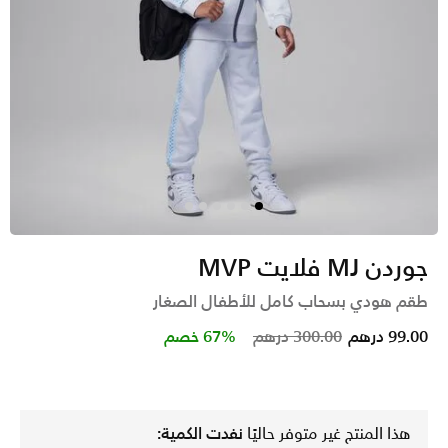
جوردن MJ فلايت MVP
طقم هودي بسحاب كامل للأطفال الصغار
Price reduced from
to
99.00 درهم
300.00 درهم
67% خصم
هذا المنتج غير متوفر حاليًا
نفدت الكمية: