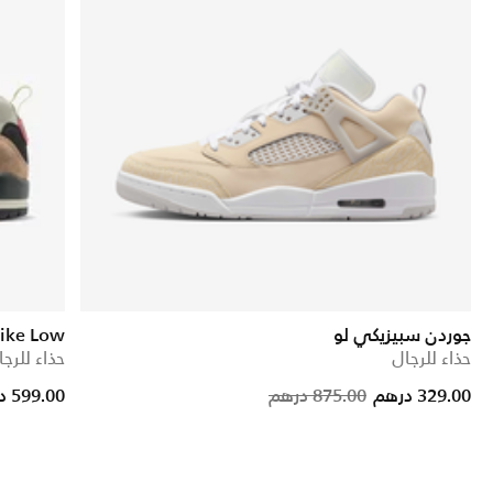
جوردن سبيزيكي لو
zike Low
حذاء للرجال
حذاء للرجا
rice reduced from
to
Price reduc
to
329.00 درهم
875.00 درهم
599.00 درهم