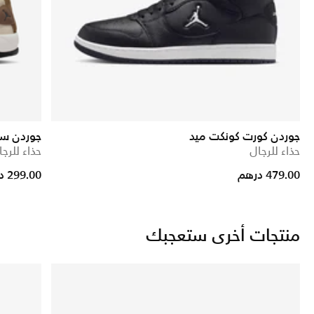
جوردن كورت كونكت ميد
جوردن س
حذاء للرجال
حذاء للرجا
rice reduced from
to
479.00 درهم
299.00 درهم
منتجات أخرى ستعجبك