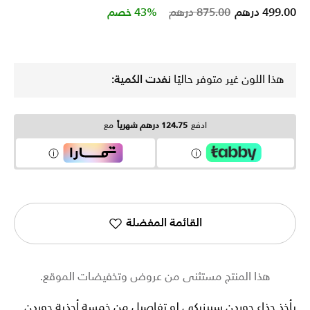
Price reduced from
to
499.00 درهم
875.00 درهم
43% خصم
هذا اللون غير متوفر حاليًا
نفدت الكمية:
ادفع
124.75 درهم شهرياً
مع
القائمة المفضلة
هذا المنتج مستثنى من عروض وتخفيضات الموقع.
يأخذ حذاء جوردن سبيزيكي لو تفاصيل من خمسة أحذية جوردن