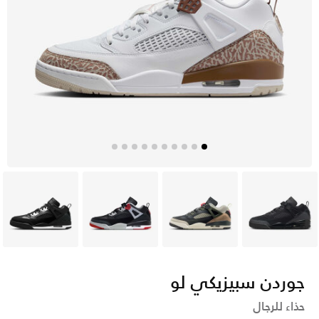
أسود
رمادي
أسود
أسود
جوردن سبيزيكي لو
حذاء للرجال