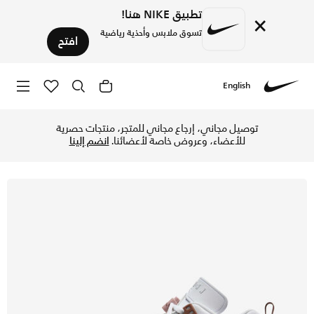
تطبيق NIKE هنا!
×
تسوق ملابس وأحذية رياضية
افتح
English
Nike
تسوق جوردن سبيزيكي لو حذاء للرجال - أبيض/أركيو براون/لايت ب
توصيل مجاني، إرجاع مجاني للمتجر، منتجات حصرية
للأعضاء، وعروض خاصة لأعضائنا.
انضم إلينا