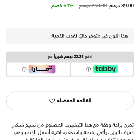
Price reduced from
to
89.00 درهم
250.00 درهم
64% خصم
هذا اللون غير متوفر حاليًا
نفدت الكمية:
ادفع
22.25 درهم شهرياً
مع
القائمة المفضلة
تمرن براحة وخفة مع هذا التيشيرت المصنوع من نسيج شبكي
خفيف الوزن. يأتي بقصة واسعة وحاشية أسفل الخصر وهو