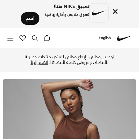
تطبيق NIKE هنا!
×
تسوق ملابس وأحذية رياضية
افتح
English
Nike
تسوق جوردن سبورت تيشيرت دايموند بدون أكمام للنساء - كاكاو و
توصيل مجاني، إرجاع مجاني للمتجر، منتجات حصرية
للأعضاء، وعروض خاصة لأعضائنا.
انضم إلينا