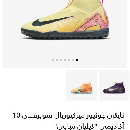
بنفسجي
برتقالي
نايكي جونيور ميركيوريال سوبرفلاي 10
أكاديمي "كيليان مبابي"