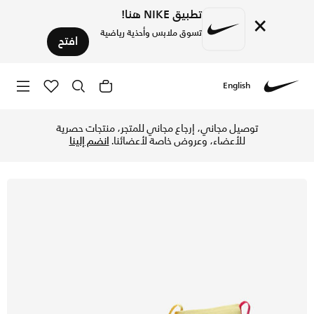
تطبيق NIKE هنا!
×
تسوق ملابس وأحذية رياضية
افتح
English
Nike
تسوق نايكي جونيور ميركيوريال سوبرفلاي 10 أكاديمي 'كيليان مبابي' حذاء كرة القدم عالي لملاعب العشب الصناعي للأطفال الكبار - لايت ليزر اورانج/ارموري نيفي في الإمارات عبر موقع نايكي اونلاين، واكتشف أحدث التشكيلات والإصدارات الحصرية. احصل على توصيل وإرجاع مجاني ✓ دفع نقداً ✓ عبر تطبيق تابي ✓ وغيرها من الوسائل.
توصيل مجاني، إرجاع مجاني للمتجر، منتجات حصرية
للأعضاء، وعروض خاصة لأعضائنا.
انضم إلينا