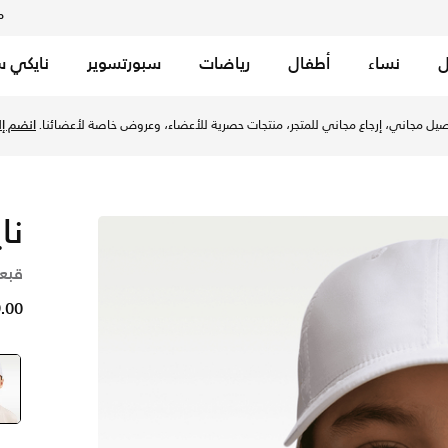
م
ل
نساء
أطفال
رياضات
سبورتسوير
نايكي س
 - أبيض في الإمارات عبر موقع نايكي اونلاين، واكتشف أحدث التش
يل مجاني، إرجاع مجاني للمتجر، منتجات حصرية للأعضاء، وعروض خاصة لأعضائنا.
انضم إلي
نا
قبع
59.00 