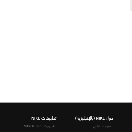
حول NIKE (بالإنجليزية)
تطبيقات NIKE
عضوية نايكي
تطبيق Nike Run Club