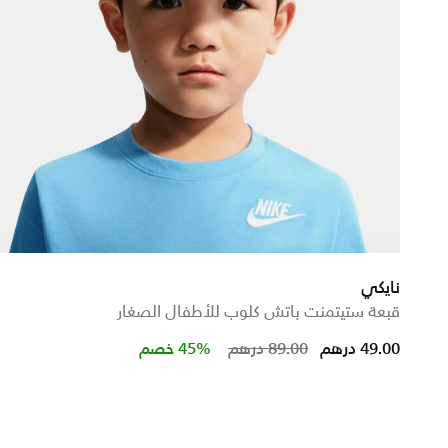
نايكي
قبعة ستيتمنت باتش كلوب للأطفال الصغار
om
Price reduced from
to
49.00 درهم
89.00 درهم
45% خصم