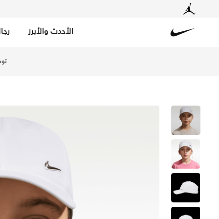
الأحدث والأبرز
رجا
Nike
تسوق نايكي قبعة دراي-فت ميتال سووش كلوب للأطفال الصغار
توص