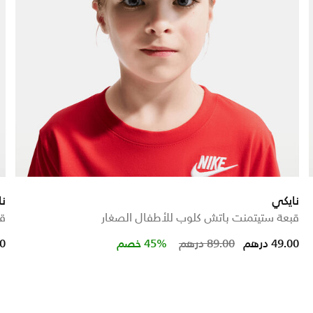
نايكي
نا
قبعة ستيتمنت باتش كلوب للأطفال الصغار
ق
 from
Price reduced fr
to
49.00 درهم
89.00 درهم
45% خصم
00