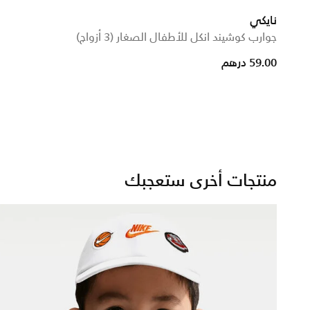
نايكي
جوارب كوشيند انكل للأطفال الصغار (3 أزواج)
59.00 درهم
منتجات أخرى ستعجبك