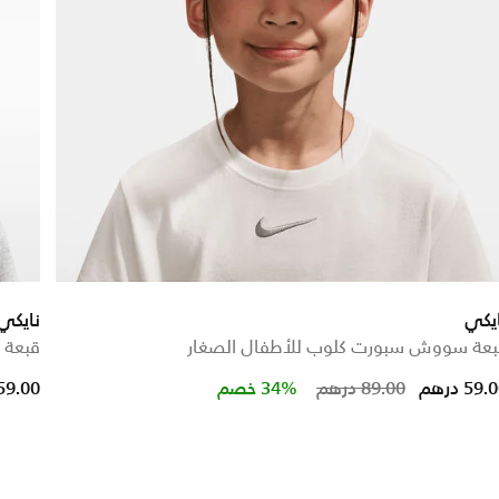
يكي
نايكي
بعة سووش سبورت كلوب للأطفال الصغار
قبعة 
ced from
Price reduced
to
59. درهم
89.00 درهم
34% خصم
59.00 دره