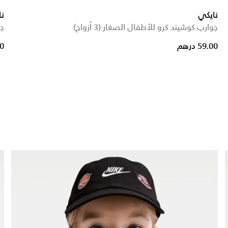
نايكي
نا
جوارب كوشيند كرو للأطفال الصغار (3 أزواج)
جو
59.00 درهم
00