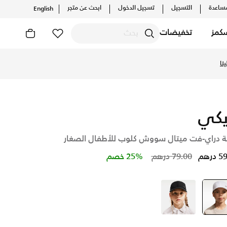
ساعدة
التسجيل
تسجيل الدخول
ابحث عن متجر
English
كمز
تخفيضات
كيلات والإصدارات الحصرية. احصل على توصيل وإرجاع مجاني ✓ دفع ن
نا
يكي
ة دراي-فت ميتال سووش كلوب للأطفال الصغار
Price reduced from
to
درهم
79.00 درهم
25% خصم
أسود
selected
أسود