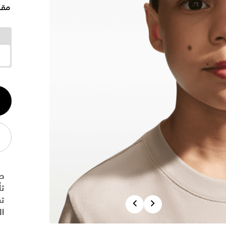
مقا
الكم
1
ص
تس
Previous
Next
ا