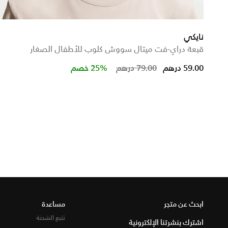
نايكي
قبعة دراي-فت ميتال سووش كلوب للأطفال الصغار
Price reduced from
to
59.00 درهم
79.00 درهم
25% خصم
ابحث عن متجر
مساعدة
تتبع الشحنة
اشترك بنشرتنا الإلكترونية