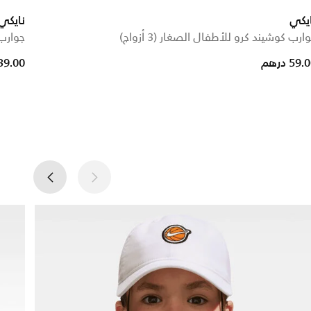
يكي
نايكي
ارب كوشيند كرو للأطفال الصغار (3 أزواج)
جوارب ن
reduced from
to
59. درهم
39.00 دره