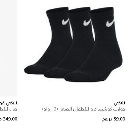
نايكي
نايكي فورس 1 لو 
جوارب كوشيند كرو للأطفال الصغار (3 أزواج)
حذاء للأط
59.00 درهم
349.00 درهم