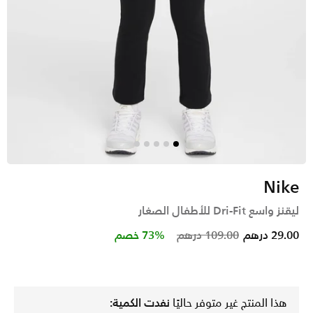
Nike
ليقنز واسع Dri-Fit للأطفال الصغار
Price reduced from
to
29.00 درهم
109.00 درهم
73% خصم
هذا المنتج غير متوفر حاليًا
نفدت الكمية: