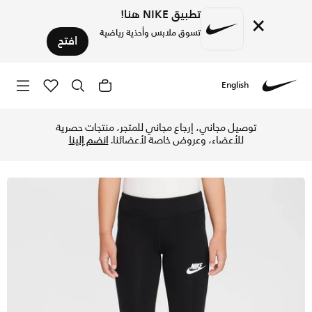
تطبيق NIKE هنا!
×
تسوق ملابس وأحذية رياضية
افتح
English
Nike
تسوق نايكي ليقنز واسع Dri-Fit للأطفال الصغار - أسود في الإمارات عبر موقع نايكي اونلاين، واكتشف أحدث التشكيلات والإصدارات الحصرية. احصل على توصيل وإرجاع مجاني ✓ دفع نقداً ✓ عبر تطبيق تابي ✓ وغيرها من الوسائل.
توصيل مجاني، إرجاع مجاني للمتجر، منتجات حصرية
للأعضاء، وعروض خاصة لأعضائنا.
انضم إلينا