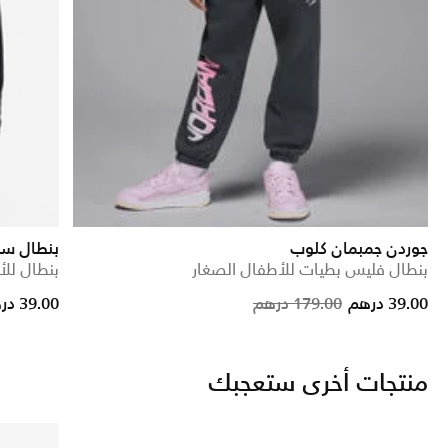
جوردن جمبمان كلوب
بنطال سب
بنطال فليس بطيات للأطفال الصغار
بنطال للأ
ce reduced from
to
Price reduced fro
to
39.00 درهم
179.00 درهم
39.00 درهم
منتجات أخرى ستعجبك